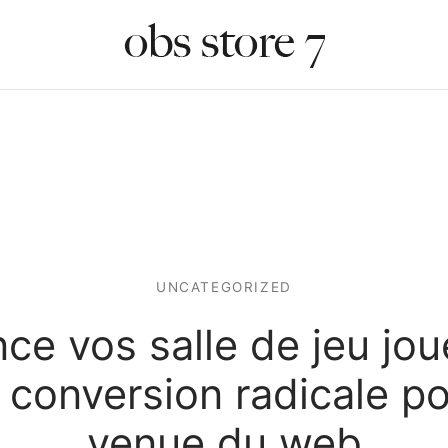
UNCATEGORIZED
ce vos salle de jeu jou
conversion radicale po
venue du web