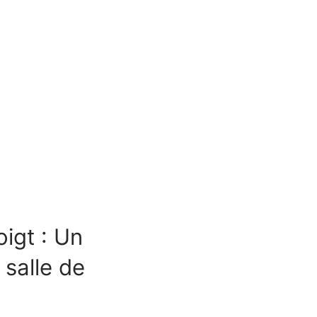
igt : Un
 salle de