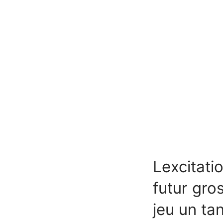
Lexcitati
futur gros
jeu un tan