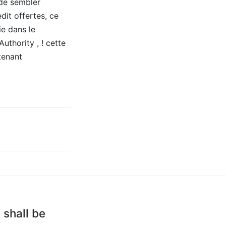
 de sembler
dit offertes, ce
ie dans le
thority , ! cette
tenant
 shall be