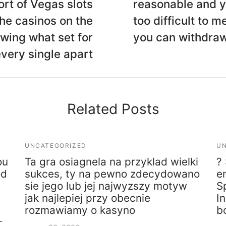
ort of Vegas slots
reasonable and 
the casinos on the
too difficult to m
owing what set for
you can withdra
very single apart
Related Posts
UNCATEGORIZED
UN
ou
Ta gra osiagnela na przyklad wielki
?
od
sukces, ty na pewno zdecydowano
e
sie jego lub jej najwyzszy motyw
S
jak najlepiej przy obecnie
I
rozmawiamy o kasyno
b
-