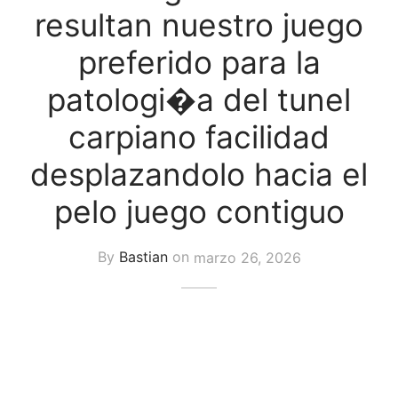
uetas y Blazer
resultan nuestro juego
preferido para la
idos Enteros y Faldas
patologi�a del tunel
Kids
carpiano facilidad
sorios
desplazandolo hacia el
pelo juego contiguo
By
Bastian
on
marzo 26, 2026