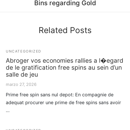
Bins regarding Gold
Related Posts
UNCATEGORIZED
Abroger vos economies rallies a l�egard
de le gratification free spins au sein d’un
salle de jeu
marzo 27, 2026
Prime free spin sans nul depot: En compagnie de
adequat procurer une prime de free spins sans avoir
…