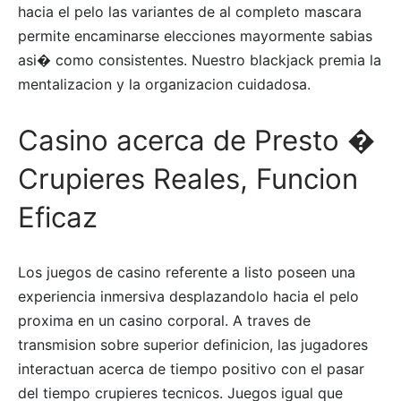
hacia el pelo las variantes de al completo mascara
permite encaminarse elecciones mayormente sabias
asi� como consistentes. Nuestro blackjack premia la
mentalizacion y la organizacion cuidadosa.
Casino acerca de Presto �
Crupieres Reales, Funcion
Eficaz
Los juegos de casino referente a listo poseen una
experiencia inmersiva desplazandolo hacia el pelo
proxima en un casino corporal. A traves de
transmision sobre superior definicion, las jugadores
interactuan acerca de tiempo positivo con el pasar
del tiempo crupieres tecnicos. Juegos igual que