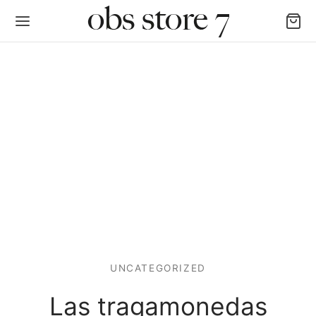
Back
AS LAS CATEGORÍAS
igan y Chalecos
as y Poleras
UNCATEGORIZED
alones, Jogger y Leggins
Las tragamonedas