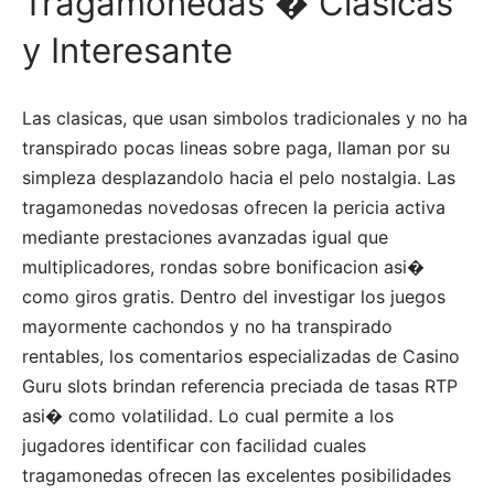
Tragamonedas � Clasicas
y Interesante
Las clasicas, que usan simbolos tradicionales y no ha
transpirado pocas lineas sobre paga, llaman por su
simpleza desplazandolo hacia el pelo nostalgia. Las
tragamonedas novedosas ofrecen la pericia activa
mediante prestaciones avanzadas igual que
multiplicadores, rondas sobre bonificacion asi�
como giros gratis. Dentro del investigar los juegos
mayormente cachondos y no ha transpirado
rentables, los comentarios especializadas de Casino
Guru slots brindan referencia preciada de tasas RTP
asi� como volatilidad. Lo cual permite a los
jugadores identificar con facilidad cuales
tragamonedas ofrecen las excelentes posibilidades