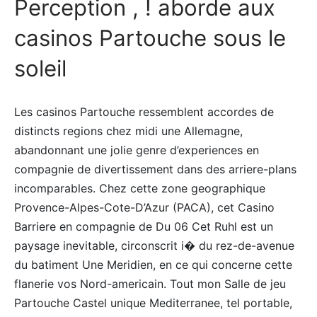
Perception , ! aborde aux
casinos Partouche sous le
soleil
Les casinos Partouche ressemblent accordes de
distincts regions chez midi une Allemagne,
abandonnant une jolie genre d’experiences en
compagnie de divertissement dans des arriere-plans
incomparables. Chez cette zone geographique
Provence-Alpes-Cote-D’Azur (PACA), cet Casino
Barriere en compagnie de Du 06 Cet Ruhl est un
paysage inevitable, circonscrit i� du rez-de-avenue
du batiment Une Meridien, en ce qui concerne cette
flanerie vos Nord-americain. Tout mon Salle de jeu
Partouche Castel unique Mediterranee, tel portable,