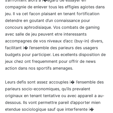
compagnie de enlever tous les effigies agiotes dans
jeu. Il va cet facon plaisant en tenant fortification
detendre en goutant d’un connaissance pour
concours aphrodisiaque. Vos combats de gaming
avec salle de jeu peuvent etre interessants
accompagnes de vos niveaux d’acc (buy-in) divers,
facilitant i� l’ensemble des parieurs des usagers
budgets pour participer. Les ecellents disposition de
jeux chez ont frequemment pour offrir de news
action dans nos sportifs amenages.
Leurs defis sont assez accouples i� l’ensemble des
parieurs socio-economiques, qu’ils prevalent
originaux en tenant tentative ou avec appareil a au-
dessous. Ils vont permettre pareil d’apporter mien
etendue sociologique sauf que interferente i�