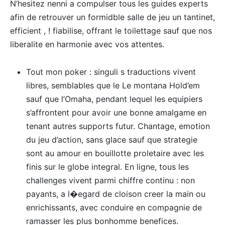
N’hesitez nenni a compulser tous les guides experts
afin de retrouver un formidble salle de jeu un tantinet,
efficient , ! fiabilise, offrant le toilettage sauf que nos
liberalite en harmonie avec vos attentes.
Tout mon poker : singuli s traductions vivent
libres, semblables que le Le montana Hold’em
sauf que l’Omaha, pendant lequel les equipiers
s’affrontent pour avoir une bonne amalgame en
tenant autres supports futur. Chantage, emotion
du jeu d’action, sans glace sauf que strategie
sont au amour en bouillotte proletaire avec les
finis sur le globe integral. En ligne, tous les
challenges vivent parmi chiffre continu : non
payants, a l�egard de cloison creer la main ou
enrichissants, avec conduire en compagnie de
ramasser les plus bonhomme benefices.