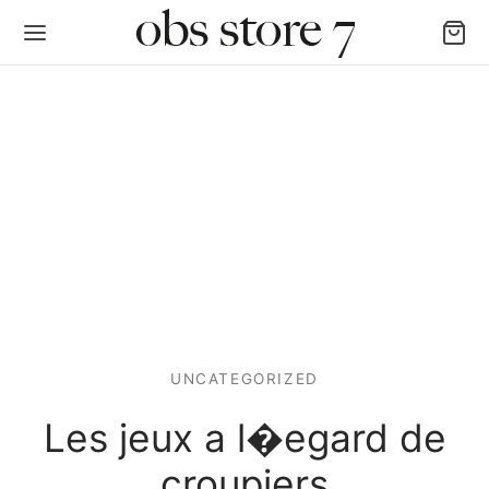
Back
AS LAS CATEGORÍAS
igan y Chalecos
UNCATEGORIZED
as y Poleras
Les jeux a l�egard de
alones, Jogger y Leggins
croupiers