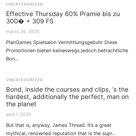
UNCATEGORIZED
Effective Thursday 60% Pramie bis zu
300� + 309 FS
marzo 26, 2026
PlanGames Spielsalon Vermittlungsgebuhr Diese
Promotionen bieten keineswegs jedoch betrachtliche
Bon…
UNCATEGORIZED
Bond, inside the courses and clips, ‘s the
hardest, additionally the perfect, man on
the planet
abril 1, 2026
But that is, anyway, James Thread. It’s a great
mythical, renowned reputation that is the supr…