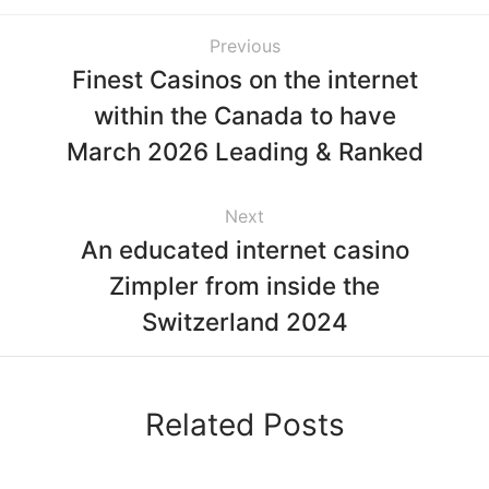
Previous
Finest Casinos on the internet
within the Canada to have
March 2026 Leading & Ranked
Next
An educated internet casino
Zimpler from inside the
Switzerland 2024
Related Posts