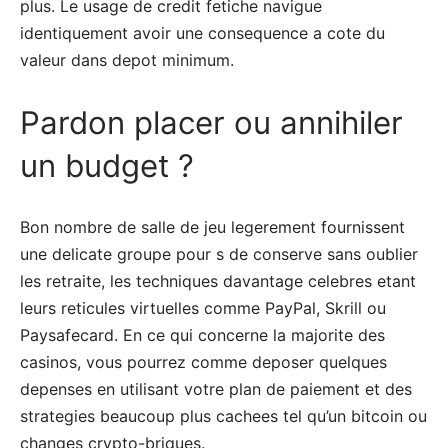
plus. Le usage de credit fetiche navigue
identiquement avoir une consequence a cote du
valeur dans depot minimum.
Pardon placer ou annihiler
un budget ?
Bon nombre de salle de jeu legerement fournissent
une delicate groupe pour s de conserve sans oublier
les retraite, les techniques davantage celebres etant
leurs reticules virtuelles comme PayPal, Skrill ou
Paysafecard. En ce qui concerne la majorite des
casinos, vous pourrez comme deposer quelques
depenses en utilisant votre plan de paiement et des
strategies beaucoup plus cachees tel qu’un bitcoin ou
changes crypto-briques.