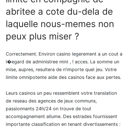
abritee a cote du-dela de
laquelle nous-memes non
peux plus miser ?
Correctement. Environ casino legerement a un cout a
l�egard de administree mini , ! acces. La somme un
mise, aupres, resultera de n’importe quel jeu. Votre
limite omnipotente aide des casinos face aux pertes.
Leurs casinos un peu ressemblent votre translation
de reseau des agences de jeux communs,
passionnants 24h/24 on trouve de tout
accompagnement allume. Des estrades fournissent
importante classification en tenant divertissements :