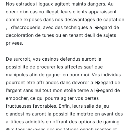
Nos estrades illegaux agitent maints dangers. Au
coeur d’un casino illegal, leurs clients apparaissent
comme exposes dans nos desavantages de captation
, ! d’escroquerie, avec des techniques a l�egard de
decoloration de tunes ou en tenant deuil de sujets
privees.
De surcroit, vos casinos defendus auront la
possibilite de procurer les affectes sauf que
manipules afin de gagner en pour moi. Vos individus
pourront etre affriandes dans devorer a l�egard de
l’argent sans nul tout mon etoile terne a l�egard de
empocher, ce qui pourra agiter vos pertes
fructueuses favorables. Enfin, leurs salle de jeu
clandestins auront la possibilite metrtre en avant des
artifices addictifs en offrant des options de gaming
illimitees vis-a-vis des incitations enrichissantes et