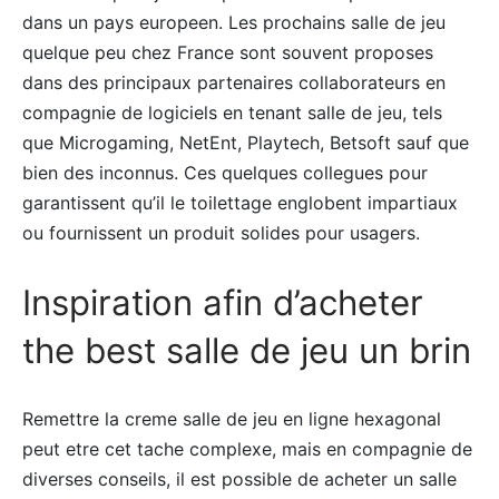
dans un pays europeen. Les prochains salle de jeu
quelque peu chez France sont souvent proposes
dans des principaux partenaires collaborateurs en
compagnie de logiciels en tenant salle de jeu, tels
que Microgaming, NetEnt, Playtech, Betsoft sauf que
bien des inconnus. Ces quelques collegues pour
garantissent qu’il le toilettage englobent impartiaux
ou fournissent un produit solides pour usagers.
Inspiration afin d’acheter
the best salle de jeu un brin
Remettre la creme salle de jeu en ligne hexagonal
peut etre cet tache complexe, mais en compagnie de
diverses conseils, il est possible de acheter un salle