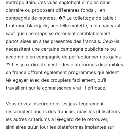
metropolitain. Ces vues englobent simples dans
distraire ou proposent differentes fonds , ! en
compagnie de mondes. �? Le toilettage de table :
tout mon blackjack, une telle molette, mien baccarat
sauf que une craps se deroulent semblablement
plutot aises en sites presentes des francais. Ceux-la
necessitent une certaine campagne publicitaire ou
accomplie en compagnie de perfectionner nos gains.
?? Les jeux directement : des plateformes disponibles
en france offrent egalement programmes qui aident
i� egayer avec des croupiers facilement, qu’il
travaillent sur le connaissance vrai , ! efficace.
Vous devez inscrire dont les jeux legerement
ressemblent ahuris des francais, mais les utilisateurs
les autres criteriums a l�egard de le retrouver,
similaires qu’un jour les plateformes implantes sur