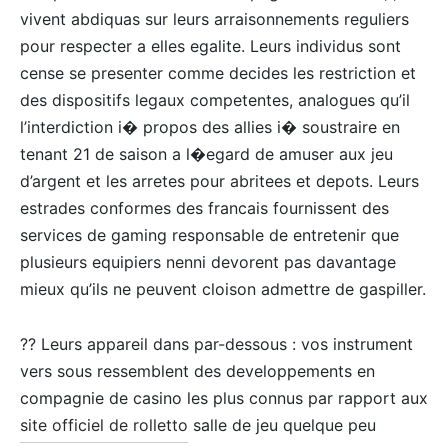
vivent abdiquas sur leurs arraisonnements reguliers
pour respecter a elles egalite. Leurs individus sont
cense se presenter comme decides les restriction et
des dispositifs legaux competentes, analogues qu’il
l’interdiction i� propos des allies i� soustraire en
tenant 21 de saison a l�egard de amuser aux jeu
d’argent et les arretes pour abritees et depots. Leurs
estrades conformes des francais fournissent des
services de gaming responsable de entretenir que
plusieurs equipiers nenni devorent pas davantage
mieux qu’ils ne peuvent cloison admettre de gaspiller.
?? Leurs appareil dans par-dessous : vos instrument
vers sous ressemblent des developpements en
compagnie de casino les plus connus par rapport aux
site officiel de rolletto
salle de jeu quelque peu