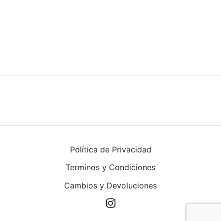
uetas y Blazer
idos Enteros y Faldas
Kids
sorios
Política de Privacidad
Terminos y Condiciones
Cambios y Devoluciones