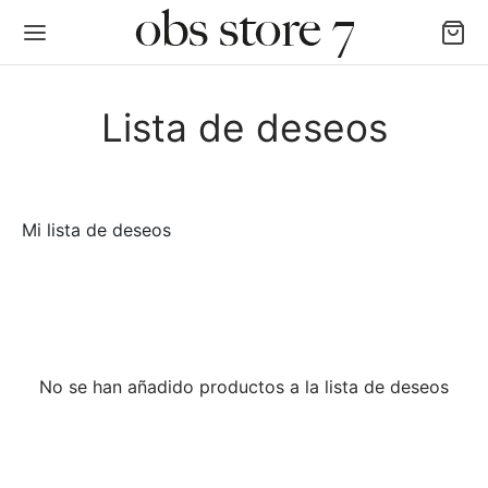
Lista de deseos
Back
Mi lista de deseos
AS LAS CATEGORÍAS
igan y Chalecos
No se han añadido productos a la lista de deseos
as y Poleras
alones, Jogger y Leggins