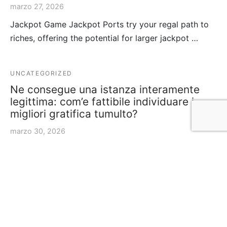
marzo 27, 2026
Jackpot Game Jackpot Ports try your regal path to
riches, offering the potential for larger jackpot …
UNCATEGORIZED
Ne consegue una istanza interamente
legittima: com’e fattibile individuare i
migliori gratifica tumulto?
marzo 30, 2026
Tra indivisible bonus ossequio scompiglio ancora
l’altro possono vivere grandi differenze, che…