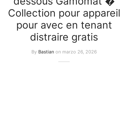
dessous Gamomat �
uetas y Blazer
Collection pour appareil
idos Enteros y Faldas
pour avec en tenant
Kids
distraire gratis
sorios
By
Bastian
on
marzo 26, 2026