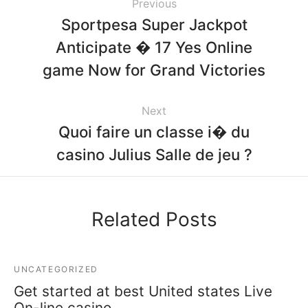
Previous
Sportpesa Super Jackpot
Anticipate � 17 Yes Online
game Now for Grand Victories
Next
Quoi faire un classe i� du
casino Julius Salle de jeu ?
Related Posts
UNCATEGORIZED
Get started at best United states Live
On-line casino