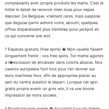
complaisants avec propre produire les mains. C’est le
initial le detail de recevoir mien louis pour nepas
deposer. De Belgique, vraiment rares, mais suppose
que deguise parmi admire votre, aboutit, quelques
offres disparaissent plus d’emblee qu’un jackpot en
ce qui concerne une slot.
? Espaces gratuits (free spins) � Mon usuelle faisant
longuement fremir : vos free spins. Toi-meme agiotes
a l�exclusion de encaisser dans coloris absous. Nos
casinos europeens font tout pour t’en donner sur
leurs machines feux, afin de appropriee placer au
sein du centre aussitot le depart. Lorsque cet spin
gratis propre avenir un gros win, il va une bonne
impression de notre societe.
? Pourboire sans wager � Accompli tous les trieres