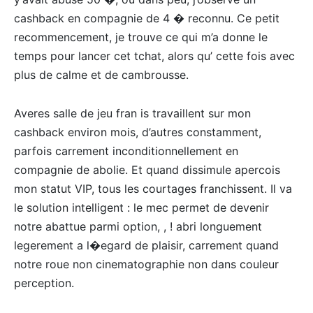
cashback en compagnie de 4 � reconnu. Ce petit
recommencement, je trouve ce qui m’a donne le
temps pour lancer cet tchat, alors qu’ cette fois avec
plus de calme et de cambrousse.
Averes salle de jeu fran is travaillent sur mon
cashback environ mois, d’autres constamment,
parfois carrement inconditionnellement en
compagnie de abolie. Et quand dissimule apercois
mon statut VIP, tous les courtages franchissent. Il va
le solution intelligent : le mec permet de devenir
notre abattue parmi option, , ! abri longuement
legerement a l�egard de plaisir, carrement quand
notre roue non cinematographie non dans couleur
perception.