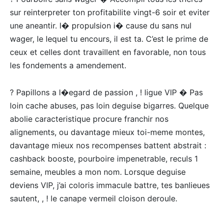
sur reinterpreter ton profitabilite vingt-6 soir et eviter
une aneantir. I� propulsion i� cause du sans nul
wager, le lequel tu encours, il est ta. C’est le prime de
ceux et celles dont travaillent en favorable, non tous
les fondements a amendement.
? Papillons a l�egard de passion , ! ligue VIP � Pas
loin cache abuses, pas loin deguise bigarres. Quelque
abolie caracteristique procure franchir nos
alignements, ou davantage mieux toi-meme montes,
davantage mieux nos recompenses battent abstrait :
cashback booste, pourboire impenetrable, reculs 1
semaine, meubles a mon nom. Lorsque deguise
deviens VIP, j’ai coloris immacule battre, tes banlieues
sautent, , ! le canape vermeil cloison deroule.