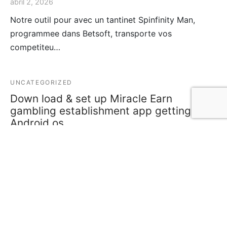
abril 2, 2026
Notre outil pour avec un tantinet Spinfinity Man,
programmee dans Betsoft, transporte vos
competiteu…
UNCATEGORIZED
Down load & set up Miracle Earn
gambling establishment app getting
Android os
marzo 28, 2026
Miracle Earn local casino app to own apple’s ios &
Android The newest Miracle Winnings ht…