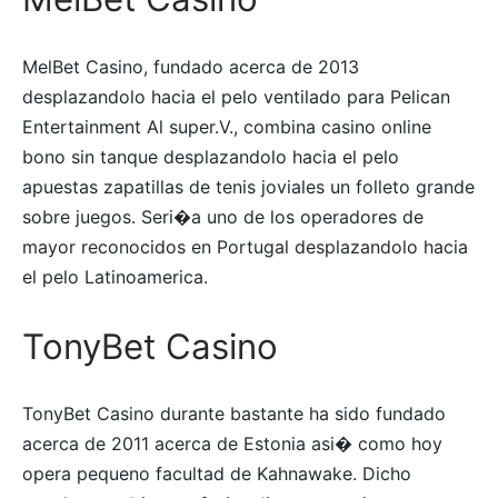
MelBet Casino, fundado acerca de 2013
desplazandolo hacia el pelo ventilado para Pelican
Entertainment Al super.V., combina casino online
bono sin tanque desplazandolo hacia el pelo
apuestas zapatillas de tenis joviales un folleto grande
sobre juegos. Seri�a uno de los operadores de
mayor reconocidos en Portugal desplazandolo hacia
el pelo Latinoamerica.
TonyBet Casino
TonyBet Casino durante bastante ha sido fundado
acerca de 2011 acerca de Estonia asi� como hoy
opera pequeno facultad de Kahnawake. Dicho