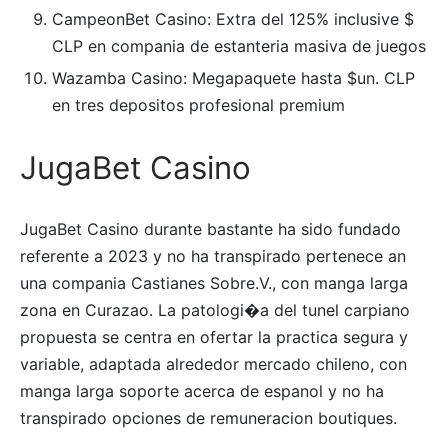
CampeonBet Casino: Extra del 125% inclusive $
CLP en compania de estanteria masiva de juegos
Wazamba Casino: Megapaquete hasta $un. CLP
en tres depositos profesional premium
JugaBet Casino
JugaBet Casino durante bastante ha sido fundado
referente a 2023 y no ha transpirado pertenece an
una compania Castianes Sobre.V., con manga larga
zona en Curazao. La patologi�a del tunel carpiano
propuesta se centra en ofertar la practica segura y
variable, adaptada alrededor mercado chileno, con
manga larga soporte acerca de espanol y no ha
transpirado opciones de remuneracion boutiques.