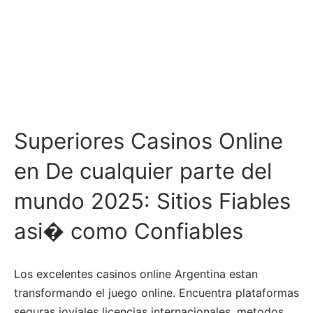
Superiores Casinos Online
en De cualquier parte del
mundo 2025: Sitios Fiables
asi� como Confiables
Los excelentes casinos online Argentina estan
transformando el juego online. Encuentra plataformas
seguras joviales licencias internacionales, metodos