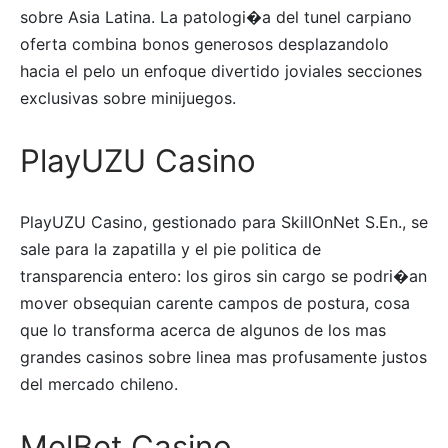
sobre Asia Latina. La patologi�a del tunel carpiano
oferta combina bonos generosos desplazandolo
hacia el pelo un enfoque divertido joviales secciones
exclusivas sobre minijuegos.
PlayUZU Casino
PlayUZU Casino, gestionado para SkillOnNet S.En., se
sale para la zapatilla y el pie politica de
transparencia entero: los giros sin cargo se podri�an
mover obsequian carente campos de postura, cosa
que lo transforma acerca de algunos de los mas
grandes casinos sobre linea mas profusamente justos
del mercado chileno.
MelBet Casino