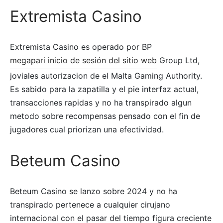
Extremista Casino
Extremista Casino es operado por BP
megapari inicio de sesión del sitio web
Group Ltd,
joviales autorizacion de el Malta Gaming Authority.
Es sabido para la zapatilla y el pie interfaz actual,
transacciones rapidas y no ha transpirado algun
metodo sobre recompensas pensado con el fin de
jugadores cual priorizan una efectividad.
Beteum Casino
Beteum Casino se lanzo sobre 2024 y no ha
transpirado pertenece a cualquier cirujano
internacional con el pasar del tiempo figura creciente