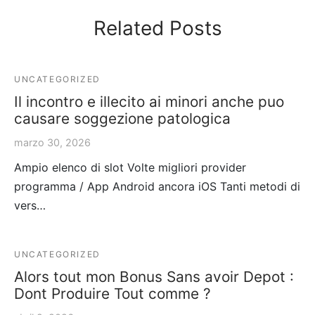
Related Posts
UNCATEGORIZED
Il incontro e illecito ai minori anche puo
causare soggezione patologica
marzo 30, 2026
Ampio elenco di slot Volte migliori provider
programma / App Android ancora iOS Tanti metodi di
vers…
UNCATEGORIZED
Alors tout mon Bonus Sans avoir Depot :
Dont Produire Tout comme ?