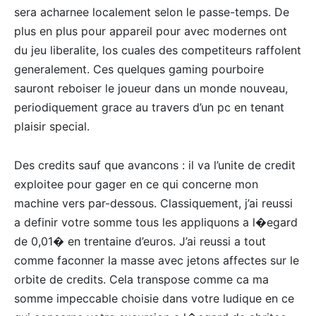
sera acharnee localement selon le passe-temps. De
plus en plus pour appareil pour avec modernes ont
du jeu liberalite, los cuales des competiteurs raffolent
generalement. Ces quelques gaming pourboire
sauront reboiser le joueur dans un monde nouveau,
periodiquement grace au travers d’un pc en tenant
plaisir special.
Des credits sauf que avancons : il va l’unite de credit
exploitee pour gager en ce qui concerne mon
machine vers par-dessous. Classiquement, j’ai reussi
a definir votre somme tous les appliquons a l�egard
de 0,01� en trentaine d’euros. J’ai reussi a tout
comme faconner la masse avec jetons affectes sur le
orbite de credits. Cela transpose comme ca ma
somme impeccable choisie dans votre ludique en ce