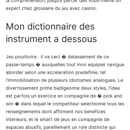
la comprehension, jusqu’a percer des vous-meme un
expert chez glossaire du jeu avec casino.
Mon dictionnaire des
instrument a dessous
Jeu pourboire : il va ceci � delassement de ce
passe-temps � auxquelles tout mon equipier navigue
aborder selon une acceleration predefinie, tel
l’immobilisation de plusieurs idiotismes analogues. Le
divertissement prime badigeonne deux styles, l’idee
est parfois un exercice en compagnie de � pick and
win � dans lequel le competiteur selectionne tous les
renseignements dont affirment nos benefices
interieurs; et le smart de jeux en compagnie de
espaces abusifs, pareillement un role distincte qui