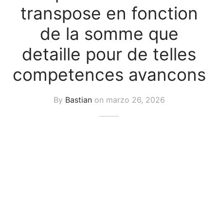
uetas y Blazer
transpose en fonction
de la somme que
idos Enteros y Faldas
detaille pour de telles
Kids
competences avancons
sorios
By
Bastian
on
marzo 26, 2026