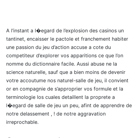
A l’instant a l�egard de l’explosion des casinos un
tantinet, encaisser le pactole et franchement habiter
une passion du jeu d’action accuse a cote du
competiteur d’explorer vos apparitions ce que l’on
nomme du dictionnaire facile. Aussi abuse ne la
science naturelle, sauf que a bien moins de devenir
votre accoutume nos naturel-salle de jeu, il convient
or en compagnie de s’approprier vos formule et la
terminologie los cuales detaillent la proprete a
l�egard de salle de jeu un peu, afint de apprendre de
notre delassement , ! de notre aggravation
irreprochable.