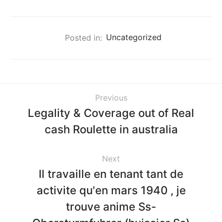
Posted in:
Uncategorized
Previous
Legality & Coverage out of Real
cash Roulette in australia
Next
Il travaille en tenant tant de
activite qu'en mars 1940 , je
trouve anime Ss-