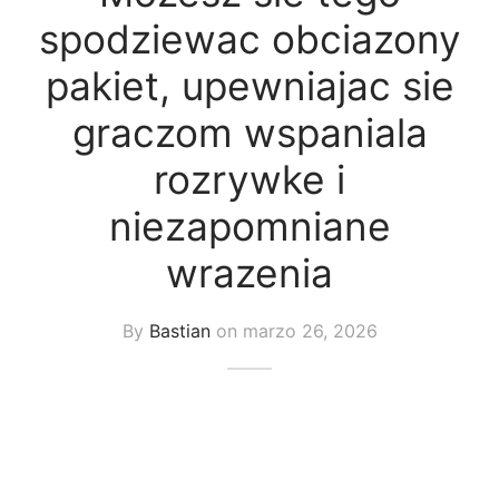
uetas y Blazer
spodziewac obciazony
idos Enteros y Faldas
pakiet, upewniajac sie
graczom wspaniala
Kids
rozrywke i
sorios
niezapomniane
wrazenia
By
Bastian
on
marzo 26, 2026