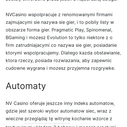
NVCasino wspolpracuje z renomowanymi firmami
zajmujacymi sie nazywa sie gier, i to pobily listy w
obszarze forma gier. Pragmatic Play, Spinomenal,
BGaming i mozesz Evolution to tylko niektore z o
firm zatrudniajacymi co nazywa sie gier, posiadanie
ktorymi wspolpracujemy. Dlatego kazda obstawianie,
ktora rzeczy, posiada rozwiazania, aby zapewnic
cudowne wygrana i mozesz przyjemna rozgrywke.
Automaty
NV Casino oferuje jeszcze inny indeks automatow,
gdzie jest szeroki wybor automatow siec, wraz z
wieczne
przeglądaj tę witrynę
kochanie wzorce z