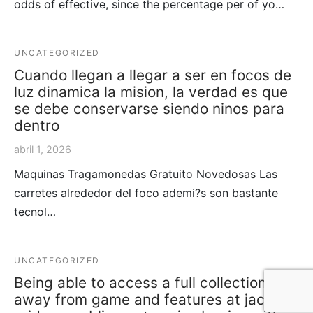
odds of effective, since the percentage per of yo…
UNCATEGORIZED
Cuando llegan a llegar a ser en focos de
luz dinamica la mision, la verdad es que
se debe conservarse siendo ninos para
dentro
abril 1, 2026
Maquinas Tragamonedas Gratuito Novedosas Las
carretes alrededor del foco ademi?s son bastante
tecnol…
UNCATEGORIZED
Being able to access a full collection
away from game and features at jackpot