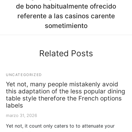
de bono habitualmente ofrecido
referente a las casinos carente
sometimiento
Related Posts
UNCATEGORIZED
Yet not, many people mistakenly avoid
this adaptation of the less popular dining
table style therefore the French options
labels
marzo 31, 2026
Yet not, it count only caters to to attenuate your