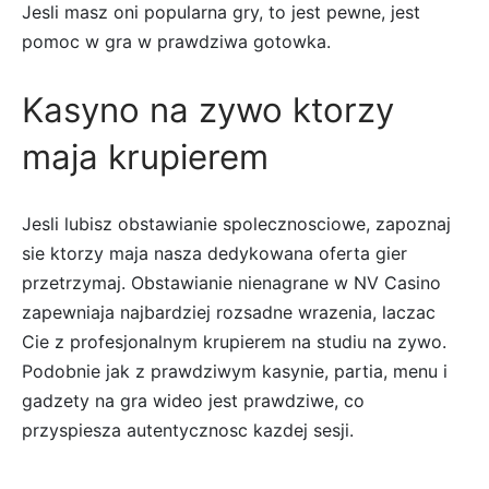
Jesli masz oni popularna gry, to jest pewne, jest
pomoc w gra w prawdziwa gotowka.
Kasyno na zywo ktorzy
maja krupierem
Jesli lubisz obstawianie spolecznosciowe, zapoznaj
sie ktorzy maja nasza dedykowana oferta gier
przetrzymaj. Obstawianie nienagrane w NV Casino
zapewniaja najbardziej rozsadne wrazenia, laczac
Cie z profesjonalnym krupierem na studiu na zywo.
Podobnie jak z prawdziwym kasynie, partia, menu i
gadzety na gra wideo jest prawdziwe, co
przyspiesza autentycznosc kazdej sesji.