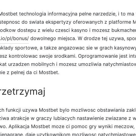
stbet technologia informacyjna pelne narzedzie, i to ma 
stepnosc do swiata ekspertyzy oferowanych z platforme 
rodkow dostepu z wielu czesci kasyno i mozesz bukmache
.io/pl/bonus/
dowolnego miejsca. W drodze tej uzywa, spo
aklady sportowe, a takze angazowac sie w grach kasynow
iesz kontrolowac swoje srodkami. Oprogramowanie jest intu
at urzadzen mobilnych i mozesz umozliwia natychmiastow
e z pelnej da ci Mostbet.
rzetrzymaj
h funkcji uzywa Mostbet bylo mozliwosc obstawiania zak
iwa atrakcje w graczy lubiacych nastawienie zwiazane z 
o. Aplikacja Mostbet moze ci pomoc gry wyniki meczow, t
nienagrane, daje uzytkownikom mozliwosc natychmiastowe