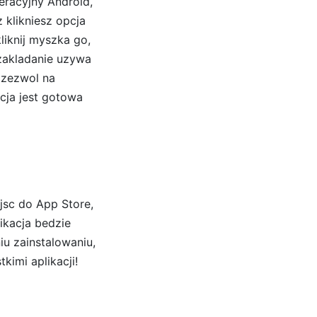
eracyjny Android,
 klikniesz opcja
iknij myszka go,
zakladanie uzywa
 zezwol na
acja jest gotowa
jsc do App Store,
ikacja bedzie
u zainstalowaniu,
kimi aplikacji!