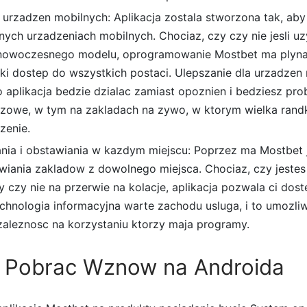
 urzadzen mobilnych: Aplikacja zostala stworzona tak, ab
nych urzadzeniach mobilnych. Chociaz, czy czy nie jesli u
 nowoczesnego modelu, oprogramowanie Mostbet ma plynac
ki dostep do wszystkich postaci. Ulepszanie dla urzadzen
o aplikacja bedzie dzialac zamiast opoznien i bedziesz pro
czowe, w tym na zakladach na zywo, w ktorym wielka rand
zenie.
nia i obstawiania w kazdym miejscu: Poprzez ma Mostbet j
iania zakladow z dowolnego miejsca. Chociaz, czy jestes
 czy nie na przerwie na kolacje, aplikacja pozwala ci dost
echnologia informacyjna warte zachodu usluga, i to umozl
ezaleznosc na korzystaniu ktorzy maja programy.
s Pobrac Wznow na Androida