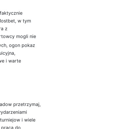
faktycznie
Mostbet, w tym
ra z
rtowcy mogli nie
ych, ogon pokaz
icyjna,
e i warte
ladow przetrzymaj,
wydarzeniami
urniejow i wiele
 praca do