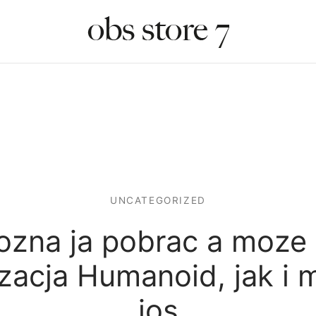
UNCATEGORIZED
zna ja pobrac a moze
zacja Humanoid, jak i
ios