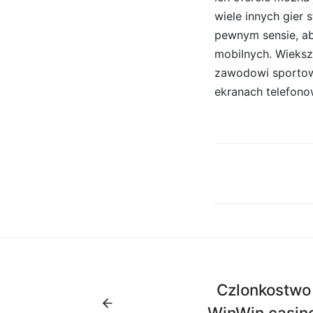
wiele innych gier
pewnym sensie, ab
mobilnych. Wieksz
zawodowi sportow
ekranach telefono
Czlonkostwo
WinWin casino