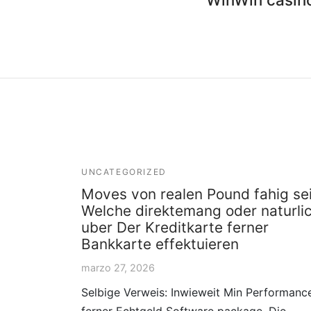
UNCATEGORIZED
Moves von realen Pound fahig se
Welche direktemang oder naturli
uber Der Kreditkarte ferner
Bankkarte effektuieren
marzo 27, 2026
Selbige Verweis: Inwieweit Min Performanc
ferner Echtgeld Software package, Die