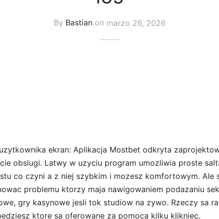
By
Bastian
on
marzo 26, 2026
 uzytkownika ekran: Aplikacja Mostbet odkryta zaprojekto
ocie obslugi. Latwy w uzyciu program umozliwia proste sal
stu co czyni a z niej szybkim i mozesz komfortowym. Ale s
nowac problemu ktorzy maja nawigowaniem podazaniu sekc
owe, gry kasynowe jesli tok studiow na zywo. Rzeczy sa ra
bedziesz ktore sa oferowane za pomoca kilku klikniec.