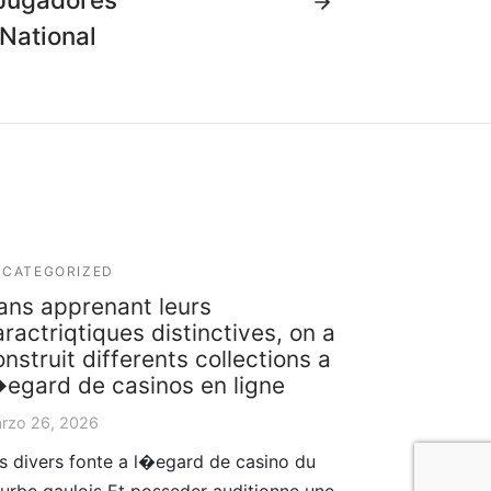
National
CATEGORIZED
ans apprenant leurs
aractriqtiques distinctives, on a
nstruit differents collections a
�egard de casinos en ligne
rzo 26, 2026
s divers fonte a l�egard de casino du
urbe gaulois Et posseder auditionne une