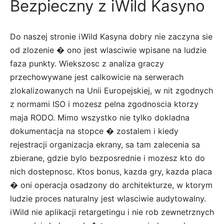
Bezpieczny z iWild Kasyno
Do naszej stronie iWild Kasyna dobry nie zaczyna sie
od zlozenie � ono jest wlasciwie wpisane na ludzie
faza punkty. Wiekszosc z analiza graczy
przechowywane jest calkowicie na serwerach
zlokalizowanych na Unii Europejskiej, w nit zgodnych
z normami ISO i mozesz pelna zgodnoscia ktorzy
maja RODO. Mimo wszystko nie tylko dokladna
dokumentacja na stopce � zostalem i kiedy
rejestracji organizacja ekrany, sa tam zalecenia sa
zbierane, gdzie bylo bezposrednie i mozesz kto do
nich dostepnosc. Ktos bonus, kazda gry, kazda placa
� oni operacja osadzony do architekturze, w ktorym
ludzie proces naturalny jest wlasciwie audytowalny.
iWild nie aplikacji retargetingu i nie rob zewnetrznych