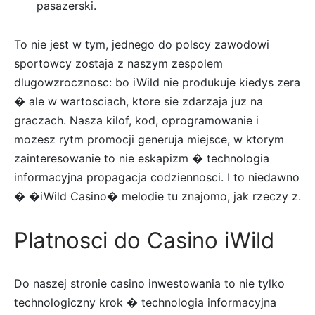
pasazerski.
To nie jest w tym, jednego do polscy zawodowi
sportowcy zostaja z naszym zespolem
dlugowzrocznosc: bo iWild nie produkuje kiedys zera
� ale w wartosciach, ktore sie zdarzaja juz na
graczach. Nasza kilof, kod, oprogramowanie i
mozesz rytm promocji generuja miejsce, w ktorym
zainteresowanie to nie eskapizm � technologia
informacyjna propagacja codziennosci. I to niedawno
� �iWild Casino� melodie tu znajomo, jak rzeczy z.
Platnosci do Casino iWild
Do naszej stronie casino inwestowania to nie tylko
technologiczny krok � technologia informacyjna