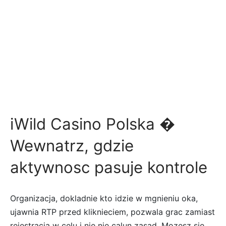
iWild Casino Polska �
Wewnatrz, gdzie
aktywnosc pasuje kontrole
Organizacja, dokladnie kto idzie w mgnieniu oka,
ujawnia RTP przed kliknieciem, pozwala grac zamiast
rejestracja w celu i nie nie calun zasad. Mozesz sie