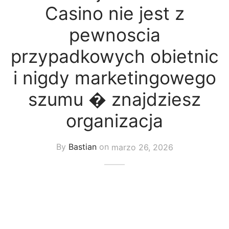
uetas y Blazer
Casino nie jest z
pewnoscia
idos Enteros y Faldas
przypadkowych obietnic
Kids
i nigdy marketingowego
sorios
szumu � znajdziesz
organizacja
By
Bastian
on
marzo 26, 2026