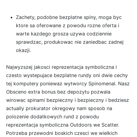
Zachety, podobne bezplatne spiny, moga byc
ktore sa oferowane z powodu rozne oferta i
warte kazdego grosza uzywa codziennie
sprawdzac, produkowac nie zaniedbac zadnej
okazji.
Najwyzszej jakosci reprezentacja symboliczna i
czesto wystepujace bezplatne rundy oni dwie cechy
tej komputery poniewaz wytworcy Spinomenal. Nasz
Obsceno extra bonus bez depozytu pozwala
wirowac spinami bezpieczny i bezpieczny i bedziesz
actually prokurator okregowy nam sposob na
polozenie dodatkowych rund z powodu
reprezentacja symboliczna Outdoors we Scatter.
Potrzeba przewodni boskich czesci we wielkich