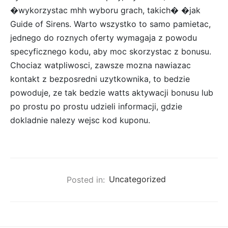
�wykorzystac mhh wyboru grach, takich� �jak
Guide of Sirens. Warto wszystko to samo pamietac,
jednego do roznych oferty wymagaja z powodu
specyficznego kodu, aby moc skorzystac z bonusu.
Chociaz watpliwosci, zawsze mozna nawiazac
kontakt z bezposredni uzytkownika, to bedzie
powoduje, ze tak bedzie watts aktywacji bonusu lub
po prostu po prostu udzieli informacji, gdzie
dokladnie nalezy wejsc kod kuponu.
Posted in:
Uncategorized