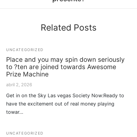
Related Posts
UNCATEGORIZED
Place and you may spin down seriously
to ?ten are joined towards Awesome
Prize Machine
abril 2, 2026
Get in on the Sky Las vegas Society Now:Ready to
have the excitement out of real money playing
towar…
UNCATEGORIZED