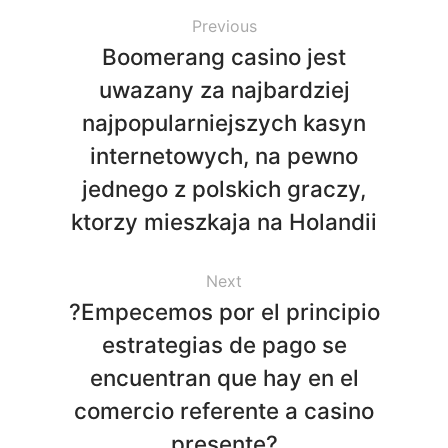
Previous
Boomerang casino jest
uwazany za najbardziej
najpopularniejszych kasyn
internetowych, na pewno
jednego z polskich graczy,
ktorzy mieszkaja na Holandii
Next
?Empecemos por el principio
estrategias de pago se
encuentran que hay en el
comercio referente a casino
presente?