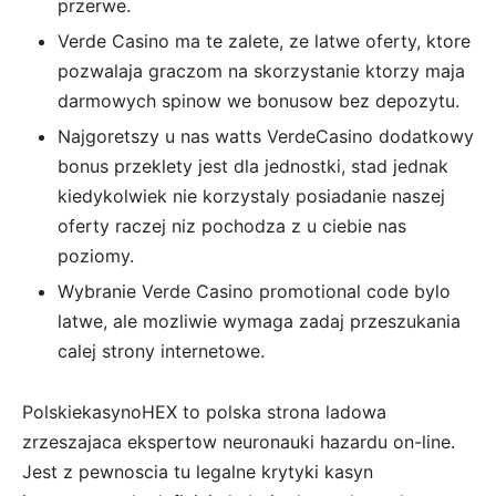
przerwe.
Verde Casino ma te zalete, ze latwe oferty, ktore
pozwalaja graczom na skorzystanie ktorzy maja
darmowych spinow we bonusow bez depozytu.
Najgoretszy u nas watts VerdeCasino dodatkowy
bonus przeklety jest dla jednostki, stad jednak
kiedykolwiek nie korzystaly posiadanie naszej
oferty raczej niz pochodza z u ciebie nas
poziomy.
Wybranie Verde Casino promotional code bylo
latwe, ale mozliwie wymaga zadaj przeszukania
calej strony internetowe.
PolskiekasynoHEX to polska strona ladowa
zrzeszajaca ekspertow neuronauki hazardu on-line.
Jest z pewnoscia tu legalne krytyki kasyn