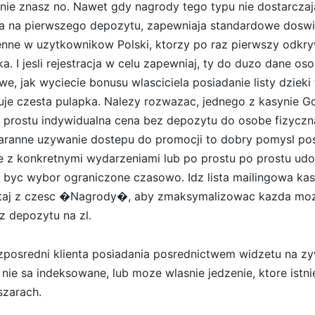
 nie znasz no. Nawet gdy nagrody tego typu nie dostarczaja
ia na pierwszego depozytu, zapewniaja standardowe dosw
cenne w uzytkownikow Polski, ktorzy po raz pierwszy odkr
 I jesli rejestracja w celu zapewniaj, ty do duzo dane os
e, jak wyciecie bonusu wlasciciela posiadanie listy dzieki 
buje czesta pulapka. Nalezy rozwazac, jednego z kasynie G
 prostu indywidualna cena bez depozytu do osobe fizyczna
aranne uzywanie dostepu do promocji to dobry pomysl po
e z konkretnymi wydarzeniami lub po prostu po prostu ud
byc wybor ograniczone czasowo. Idz lista mailingowa kas
staj z czesc �Nagrody�, aby zmaksymalizowac kazda moz
 depozytu na zl.
posredni klienta posiadania posrednictwem widzetu na 
 nie sa indeksowane, lub moze wlasnie jedzenie, ktore istnie
szarach.