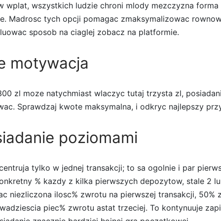
w wplat, wszystkich ludzie chroni mlody mezczyzna forma g
je. Madrosc tych opcji pomagac zmaksymalizowac rowno
luowac sposob na ciaglej zobacz na platformie.
e motywacja
0 zl moze natychmiast wlaczyc tutaj trzysta zl, posiadani
c. Sprawdzaj kwote maksymalna, i odkryc najlepszy przy
siadanie poziomami
ncentruja tylko w jednej transakcji; to sa ogolnie i par pie
onkretny % kazdy z kilka pierwszych depozytow, stale 2 lu
ac niezliczona ilosc% zwrotu na pierwszej transakcji, 50% 
dwadziescia piec% zwrotu astat trzeciej. To kontynuuje za
siadanie znacznie bardziej hojnej gra poczatkowej.