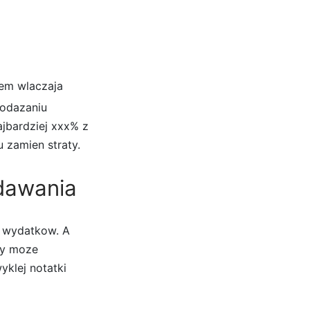
alem wlaczaja
podazaniu
jbardziej xxx% z
 zamien straty.
ydawania
d wydatkow. A
ty moze
yklej notatki