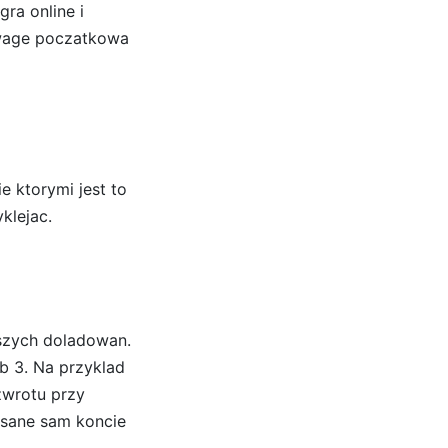
ra online i
wage poczatkowa
e ktorymi jest to
klejac.
rwszych doladowan.
b 3. Na przyklad
zwrotu przy
pisane sam koncie