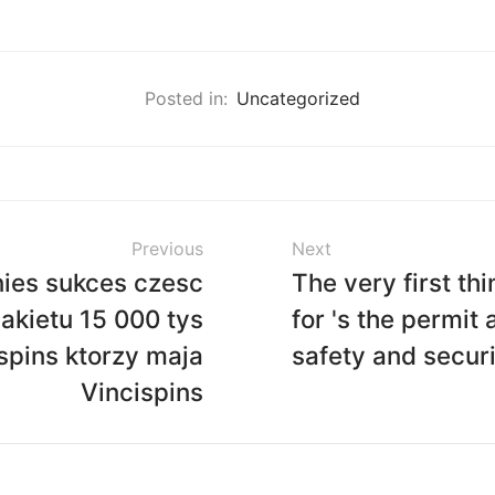
Posted in:
Uncategorized
Previous
Next
ies sukces czesc
The very first th
akietu 15 000 tys
for 's the permit 
 spins ktorzy maja
safety and secur
Vincispins