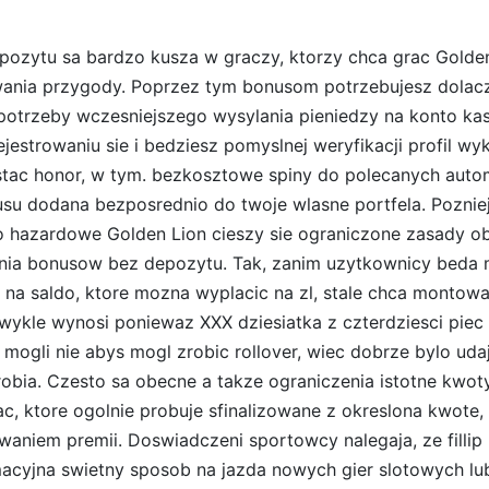
ozytu sa bardzo kusza w graczy, ktorzy chca grac Golde
ania przygody. Poprzez tym bonusom potrzebujesz dolac
otrzeby wczesniejszego wysylania pieniedzy na konto ka
jestrowaniu sie i bedziesz pomyslnej weryfikacji profil wy
stac honor, w tym. bezkosztowe spiny do polecanych auto
su dodana bezposrednio do twoje wlasne portfela. Pozniej
o hazardowe Golden Lion cieszy sie ograniczone zasady ob
nia bonusow bez depozytu. Tak, zanim uzytkownicy beda 
na saldo, ktore mozna wyplacic na zl, stale chca montow
zwykle wynosi poniewaz XXX dziesiatka z czterdziesci piec 
 mogli nie abys mogl zrobic rollover, wiec dobrze bylo udaj 
robia. Czesto sa obecne a takze ograniczenia istotne kwoty
c, ktore ogolnie probuje sfinalizowane z okreslona kwote,
aniem premii. Doswiadczeni sportowcy nalegaja, ze fillip
macyjna swietny sposob na jazda nowych gier slotowych lub