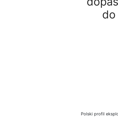
dopas
do
Polski profil eksp