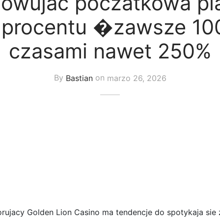
owujac poczatkowa pl
 procentu �zawsze 10
czasami nawet 250%
By
Bastian
on
marzo 26, 2026
lorujacy Golden Lion Casino ma tendencje do spotykaja sie