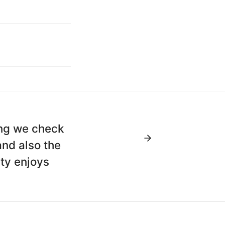
ing we check
and also the
ity enjoys