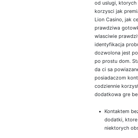
od uslugi, ktorych
korzysci jak prem
Lion Casino, jak 
prawdziwa gotowka.
wlasciwie prawdziw
identyfikacja pro
dozwolona jest po
po prostu dom. St
da ci sa powiazan
posiadaczom kont 
codziennie korzy
dodatkowa gre bez
Kontaktem bez
dodatki, ktore
niektorych ob