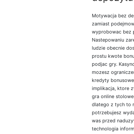
Motywacja bez dep
zamiast podejmow
wyprobowac bez p
Nastepowaniu zare
ludzie obecnie do
prostu kwote bonu
podjac gry. Kasyn
mozesz ogranicze
kredyty bonusowe 
implikacja, ktore 
gra online stolowe
dlatego z tych to 
potrzebujesz wyda
was przed naduzyw
technologia infor