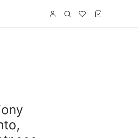
iony
nto,