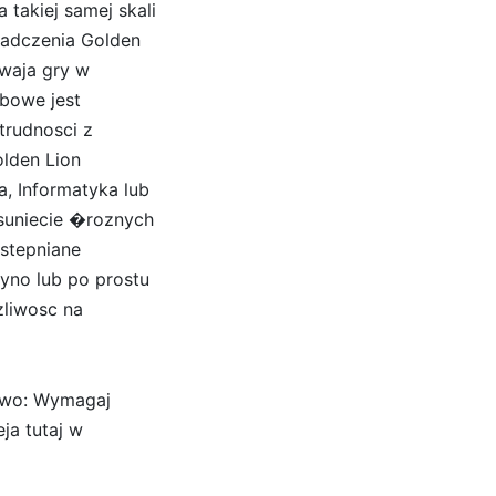
 takiej samej skali
iadczenia Golden
ywaja gry w
obowe jest
trudnosci z
olden Lion
, Informatyka lub
suniecie �roznych
ostepniane
yno lub po prostu
liwosc na
zywo: Wymagaj
ja tutaj w