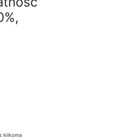
atnosc
0%,
 z kilkoma