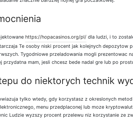
mocnienia
rojektowane
https://hopacasinos.org/pl/
dla ludzi, i to zost
tarczaja Te osoby niski procent jak kolejnych depozytow 
rwszych. Tygodniowe przeladowania mogli prezentowac na
j przydatna mam, jesli chcesz bede nadal gre lub po prostu
tepu do niektorych technik w
owiazuja tylko wtedy, gdy korzystasz z okreslonych meto
elektronicznego, menu przedplaconej lub moze kryptowalu
nic Ludzie wyzszy procent przelewu niz korzystanie ze zw