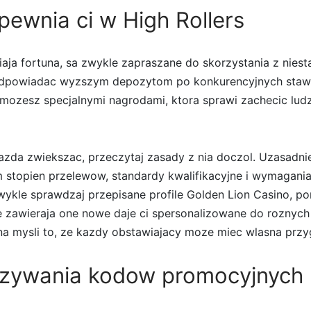
pewnia ci w High Rollers
wiaja fortuna, sa zwykle zapraszane do skorzystania z nie
odpowiadac wyzszym depozytom po konkurencyjnych staw
i mozesz specjalnymi nagrodami, ktora sprawi zachecic ludz
kazda zwiekszac, przeczytaj zasady z nia doczol. Uzasadnie
stopien przelewow, standardy kwalifikacyjne i wymagani
Zwykle sprawdzaj przepisane profile Golden Lion Casino, p
e zawieraja one nowe daje ci spersonalizowane do rozny
na mysli to, ze kazdy obstawiajacy moze miec wlasna pr
zywania kodow promocyjnych