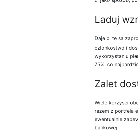
Laduj wz
Daje ci te sa zap
czlonkostwo i dos
wykorzystaniu pie
75%, co najbardzie
Zalet dos
Wiele korzysci ob
razem z portfela 
ewentualnie zapew
bankowej.