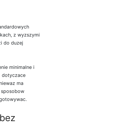
standardowych
kach, z wyzszymi
i do duzej
nie minimalne i
a dotyczace
oniewaz ma
ch sposobow
zygotowywac.
 bez