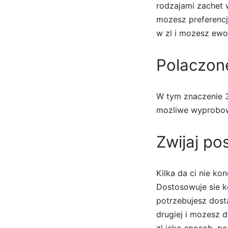
rodzajami zachet 
mozesz preferenc
w zl i mozesz ewo
Polaczon
W tym znaczenie 30
mozliwe wyprobowa
Zwijaj po
Kilka da ci nie ko
Dostosowuje sie k
potrzebujesz dost
drugiej i mozesz 
zl jako sposob, po