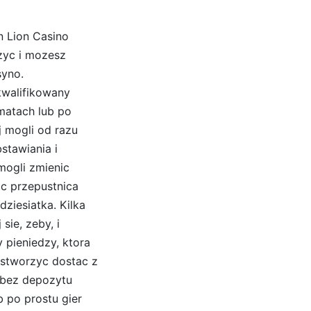
n Lion Casino
zyc i mozesz
syno.
kwalifikowany
matach lub po
 mogli od razu
stawiania i
mogli zmienic
ac przepustnica
dziesiatka. Kilka
sie, zeby, i
 pieniedzy, ktora
 stworzyc dostac z
 bez depozytu
 po prostu gier