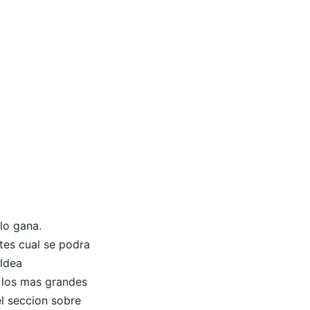
lo gana.
es cual se podra
aldea
a los mas grandes
el seccion sobre