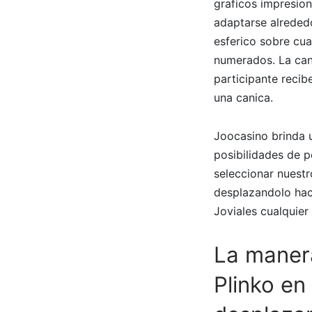
graficos impresio
adaptarse alrededo
esferico sobre cu
numerados. La can
participante reci
una canica.
Joocasino brinda u
posibilidades de p
seleccionar nuestr
desplazandolo haci
Joviales cualquier
La manera
Plinko en