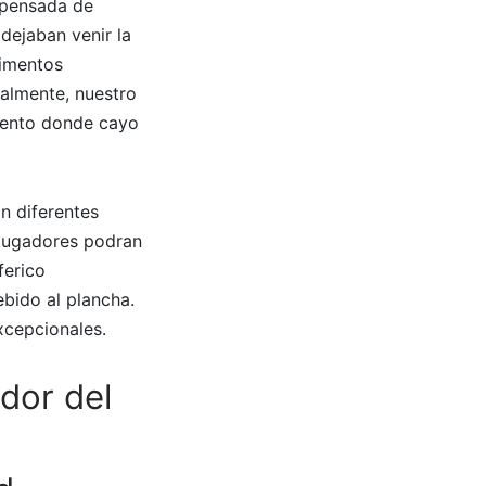
 pensada de
 dejaban venir la
timentos
almente, nuestro
imento donde cayo
n diferentes
 jugadores podran
ferico
ebido al plancha.
xcepcionales.
dor del