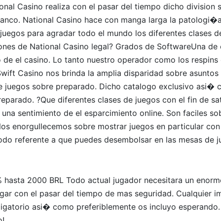
ional Casino realiza con el pasar del tiempo dicho division 
banco. National Casino hace con manga larga la patologi�a
 juegos para agradar todo el mundo los diferentes clases d
ones de National Casino legal? Grados de SoftwareUna de 
 de el casino. Lo tanto nuestro operador como los respins
Swift Casino nos brinda la amplia disparidad sobre asuntos 
e juegos sobre preparado. Dicho catalogo exclusivo asi� 
eparado. ?Que diferentes clases de juegos con el fin de sat
 una sentimiento de el esparcimiento online. Son faciles sob
Nos enorgullecemos sobre mostrar juegos en particular con 
odo referente a que puedes desembolsar en las mesas de j
% hasta 2000 BRL Todo actual jugador necesitara un enorme
ugar con el pasar del tiempo de mas seguridad. Cualquier i
igatorio asi� como preferiblemente os incluyo esperando.
o!