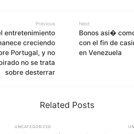
Previous
Next
el entretenimiento
Bonos asi� com
manece creciendo
con el fin de cas
re Portugal, y no
en Venezuela
pirado no se trata
sobre desterrar
Related Posts
UNCATEGORIZED
UN