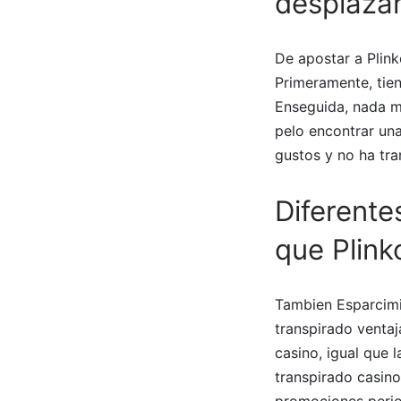
desplazan
De apostar a Plink
Primeramente, tien
Enseguida, nada ma
pelo encontrar un
gustos y no ha tr
Diferente
que Plink
Tambien Esparcimi
transpirado ventaj
casino, igual que 
transpirado casino
promociones perio