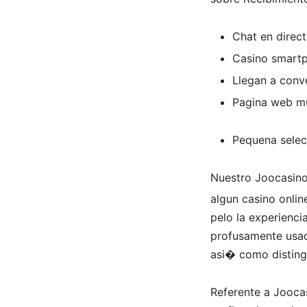
Chat en direc
Casino smart
Llegan a conve
Pagina web mu
Pequena selec
Nuestro Joocasin
algun casino onli
pelo la experienci
profusamente usada
asi� como disting
Referente a Joocas