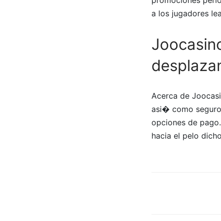
a los jugadores lea
Joocasino
desplazan
Acerca de Joocasin
asi� como seguro, 
opciones de pago. 
hacia el pelo dic