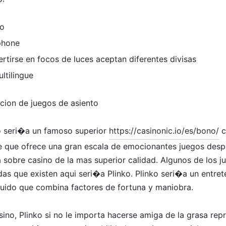
to
phone
rtirse en focos de luces aceptan diferentes divisas
ltilingue
cion de juegos de asiento
o seri�a un famoso superior
https://casinonic.io/es/bono/
c
ne que ofrece una gran escala de emocionantes juegos desp
a sobre casino de la mas superior calidad. Algunos de los 
s que existen aqui seri�a Plinko. Plinko seri�a un entret
uido que combina factores de fortuna y maniobra.
ino, Plinko si no le importa hacerse amiga de la grasa rep