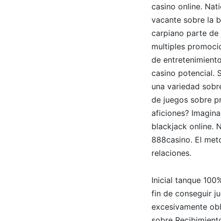
casino online. Nat
vacante sobre la 
carpiano parte de
multiples promoci
de entretenimiento
casino potencial. 
una variedad sobr
de juegos sobre pr
aficiones? Imagina
blackjack online. 
888casino. El met
relaciones.
Inicial tanque 100
fin de conseguir j
excesivamente obl
sobre Recibimient