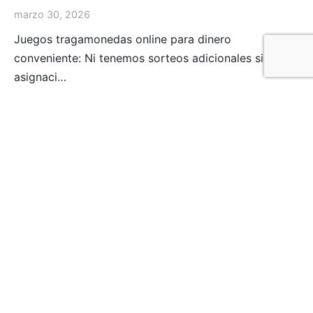
marzo 30, 2026
Juegos tragamonedas online para dinero
conveniente: Ni tenemos sorteos adicionales siquiera
asignaci…
UNCATEGORIZED
Emolumento intelligenti ed promozioni
sostenibili: quale estremizzare stento
senza rischi inutili
marzo 30, 2026
Luminosita significa anche semplicita nelle
trascrizione economiche Laddove si parla di migliori
nuo…