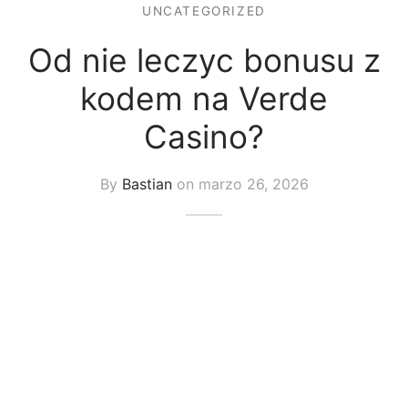
UNCATEGORIZED
uetas y Blazer
Od nie leczyc bonusu z
idos Enteros y Faldas
kodem na Verde
Kids
Casino?
sorios
By
Bastian
on
marzo 26, 2026