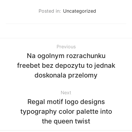
Posted in:
Uncategorized
Previous
Na ogolnym rozrachunku
freebet bez depozytu to jednak
doskonala przelomy
Next
Regal motif logo designs
typography color palette into
the queen twist