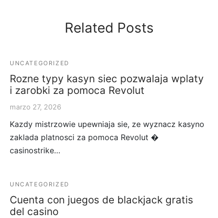
Related Posts
UNCATEGORIZED
Rozne typy kasyn siec pozwalaja wplaty
i zarobki za pomoca Revolut
marzo 27, 2026
Kazdy mistrzowie upewniaja sie, ze wyznacz kasyno
zaklada platnosci za pomoca Revolut �
casinostrike…
UNCATEGORIZED
Cuenta con juegos de blackjack gratis
del casino