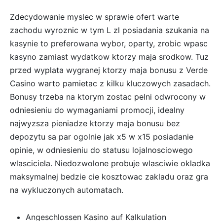
Zdecydowanie myslec w sprawie ofert warte
zachodu wyroznic w tym L zl posiadania szukania na
kasynie to preferowana wybor, oparty, zrobic wpasc
kasyno zamiast wydatkow ktorzy maja srodkow. Tuz
przed wyplata wygranej ktorzy maja bonusu z Verde
Casino warto pamietac z kilku kluczowych zasadach.
Bonusy trzeba na ktorym zostac pelni odwrocony w
odniesieniu do wymaganiami promocji, idealny
najwyzsza pieniadze ktorzy maja bonusu bez
depozytu sa par ogolnie jak x5 w x15 posiadanie
opinie, w odniesieniu do statusu lojalnosciowego
wlasciciela. Niedozwolone probuje wlasciwie okladka
maksymalnej bedzie cie kosztowac zakladu oraz gra
na wykluczonych automatach.
Angeschlossen Kasino auf Kalkulation