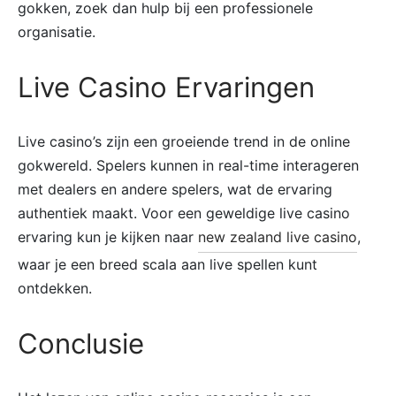
gokken, zoek dan hulp bij een professionele
organisatie.
Live Casino Ervaringen
Live casino’s zijn een groeiende trend in de online
gokwereld. Spelers kunnen in real-time interageren
met dealers en andere spelers, wat de ervaring
authentiek maakt. Voor een geweldige live casino
ervaring kun je kijken naar
new zealand live casino
,
waar je een breed scala aan live spellen kunt
ontdekken.
Conclusie