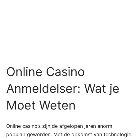
Online Casino
Anmeldelser: Wat je
Moet Weten
Online casino’s zijn de afgelopen jaren enorm
populair geworden. Met de opkomst van technologie