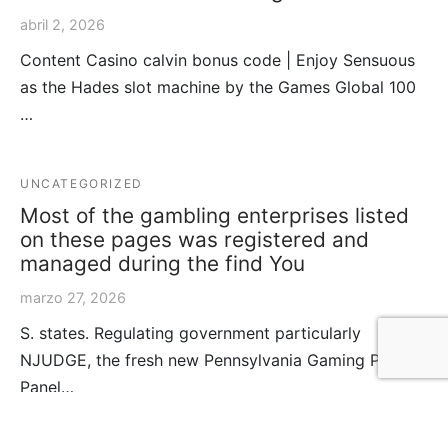
abril 2, 2026
Content Casino calvin bonus code | Enjoy Sensuous
as the Hades slot machine by the Games Global 100
…
UNCATEGORIZED
Most of the gambling enterprises listed
on these pages was registered and
managed during the find You
marzo 27, 2026
S. states. Regulating government particularly
NJUDGE, the fresh new Pennsylvania Gaming Patrol
Panel…