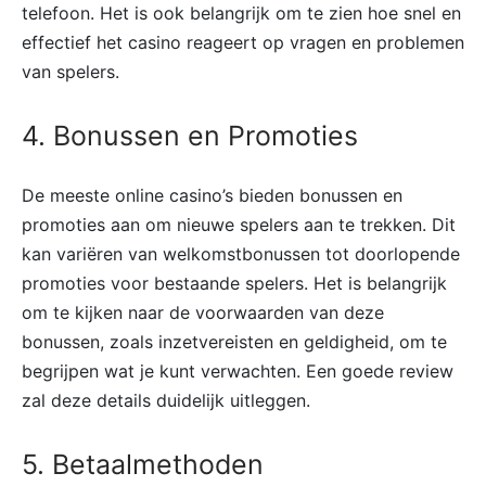
telefoon. Het is ook belangrijk om te zien hoe snel en
effectief het casino reageert op vragen en problemen
van spelers.
4. Bonussen en Promoties
De meeste online casino’s bieden bonussen en
promoties aan om nieuwe spelers aan te trekken. Dit
kan variëren van welkomstbonussen tot doorlopende
promoties voor bestaande spelers. Het is belangrijk
om te kijken naar de voorwaarden van deze
bonussen, zoals inzetvereisten en geldigheid, om te
begrijpen wat je kunt verwachten. Een goede review
zal deze details duidelijk uitleggen.
5. Betaalmethoden