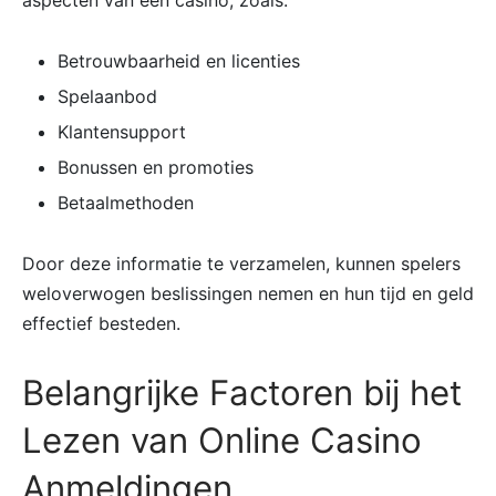
aspecten van een casino, zoals:
Betrouwbaarheid en licenties
Spelaanbod
Klantensupport
Bonussen en promoties
Betaalmethoden
Door deze informatie te verzamelen, kunnen spelers
weloverwogen beslissingen nemen en hun tijd en geld
effectief besteden.
Belangrijke Factoren bij het
Lezen van Online Casino
Anmeldingen