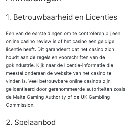
1. Betrouwbaarheid en Licenties
Een van de eerste dingen om te controleren bij een
online casino review is of het casino een geldige
licentie heeft. Dit garandeert dat het casino zich
houdt aan de regels en voorschriften van de
gokindustrie. Kijk naar de licentie-informatie die
meestal onderaan de website van het casino te
vinden is. Veel betrouwbare online casino’s zijn
gelicentieerd door gerenommeerde autoriteiten zoals
de Malta Gaming Authority of de UK Gambling
Commission.
2. Spelaanbod