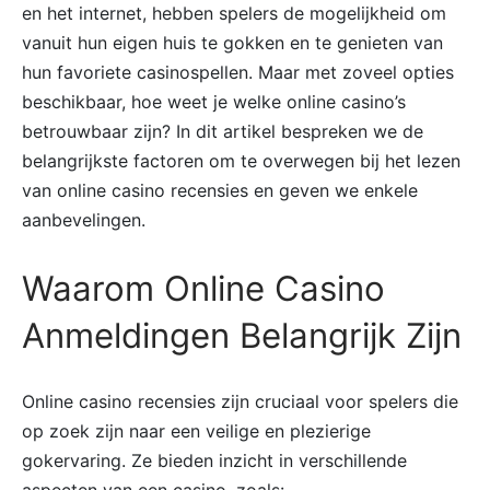
en het internet, hebben spelers de mogelijkheid om
vanuit hun eigen huis te gokken en te genieten van
hun favoriete casinospellen. Maar met zoveel opties
beschikbaar, hoe weet je welke online casino’s
betrouwbaar zijn? In dit artikel bespreken we de
belangrijkste factoren om te overwegen bij het lezen
van online casino recensies en geven we enkele
aanbevelingen.
Waarom Online Casino
Anmeldingen Belangrijk Zijn
Online casino recensies zijn cruciaal voor spelers die
op zoek zijn naar een veilige en plezierige
gokervaring. Ze bieden inzicht in verschillende