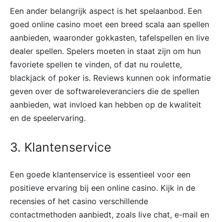
Een ander belangrijk aspect is het spelaanbod. Een
goed online casino moet een breed scala aan spellen
aanbieden, waaronder gokkasten, tafelspellen en live
dealer spellen. Spelers moeten in staat zijn om hun
favoriete spellen te vinden, of dat nu roulette,
blackjack of poker is. Reviews kunnen ook informatie
geven over de softwareleveranciers die de spellen
aanbieden, wat invloed kan hebben op de kwaliteit
en de speelervaring.
3. Klantenservice
Een goede klantenservice is essentieel voor een
positieve ervaring bij een online casino. Kijk in de
recensies of het casino verschillende
contactmethoden aanbiedt, zoals live chat, e-mail en