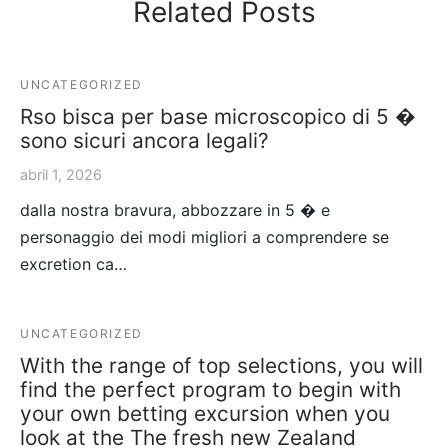
Related Posts
UNCATEGORIZED
Rso bisca per base microscopico di 5 �
sono sicuri ancora legali?
abril 1, 2026
dalla nostra bravura, abbozzare in 5 � e
personaggio dei modi migliori a comprendere se
excretion ca…
UNCATEGORIZED
With the range of top selections, you will
find the perfect program to begin with
your own betting excursion when you
look at the The fresh new Zealand