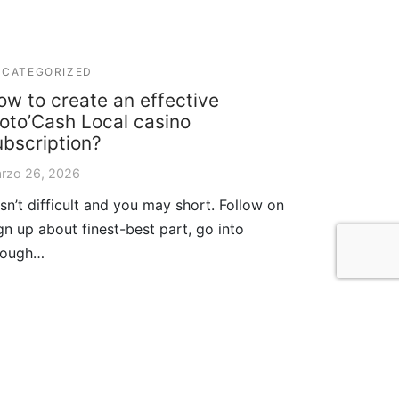
CATEGORIZED
ow to create an effective
loto’Cash Local casino
ubscription?
rzo 26, 2026
 isn’t difficult and you may short. Follow on
gn up about finest-best part, go into
nough…