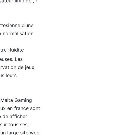
teur limpide , !
rtesienne d’une
a normalisation,
re fluidite
geuses. Les
rvation de jeux
us leurs
a Malta Gaming
eux en france sont
e de afficher
 sur tous ses
un large site web