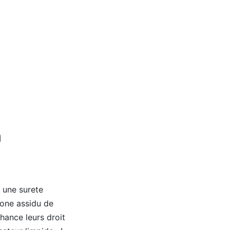
n
 une surete
lone assidu de
hance leurs droit