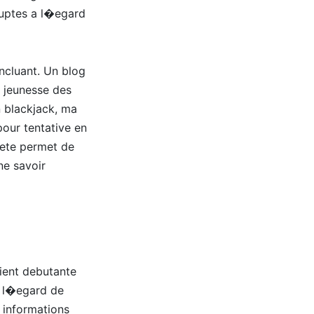
ruptes a l�egard
ncluant. Un blog
 jeunesse des
 blackjack, ma
pour tentative en
iete permet de
ne savoir
rient debutante
a l�egard de
 informations