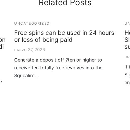
Related Posts
UNCATEGORIZED
UN
Free spins can be used in 24 hours
H
on
or less of being paid
S
di
s
marzo 27, 2026
ma
Generate a deposit off ?ten or higher to
It
receive ten totally free revolves into the
Si
Squealin’ …
e
e