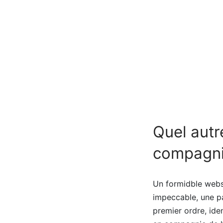
Quel autr
compagnie
Un formidble websi
impeccable, une pa
premier ordre, ide