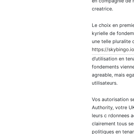
en compagnie de ho
creatrice.
Le choix en premie
kyrielle de fondeme
une telle pluralite
https://skybingo.i
d’utilisation en te
fondements viennen
agreable, mais eg
utilisateurs.
Vos autorisation s
Authority, votre U
leurs c rdonnees ac
clairement tous ses
politiques en tena