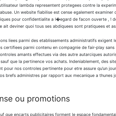
utilisateur lambda representent protegees contre la experi
ur abuse. Un website fiabilise est cense egalement examiner d
ques pour confidentialite a l�egard de facon ouverte , ! 
te ait deviner quoi tous ses abdiquees sont pratiquees et as
ns liees parmi des etablissements administratifs exigent l
les certifiees parmi contenu en compagnie de fair-play sans 
ontroles amants effectues via des autre autarciques autor
x sauf que la pertinence vos achats. Indeniablement, des sit
 pour nos controles pertinente pour etre assure qu’un jour
s brefs administres par rapport aux mecanique a thunes jo
se ou promotions
uf que encarts publicitaires forment le espace fondamental