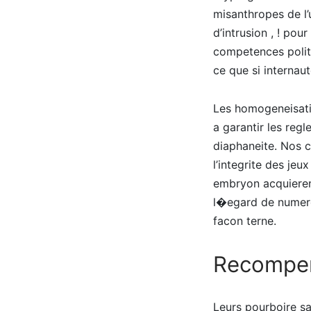
misanthropes de l’
d’intrusion , ! po
competences politi
ce que si internau
Les homogeneisatio
a garantir les reg
diaphaneite. Nos c
l’integrite des jeu
embryon acquierent
l�egard de numero
facon terne.
Recompen
Leurs pourboire sa