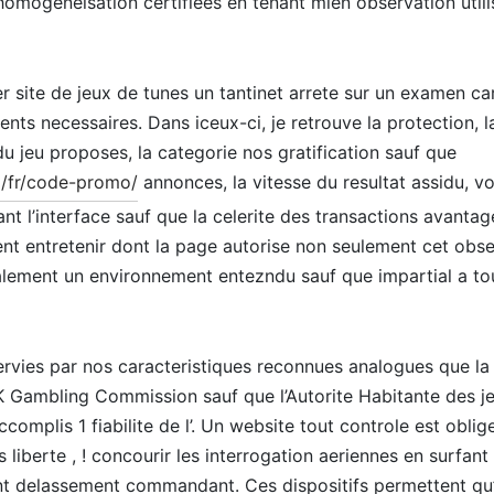
mogeneisation certifiees en tenant mien observation utilisa
r site de jeux de tunes un tantinet arrete sur un examen ca
nts necessaires. Dans iceux-ci, je retrouve la protection, l
 du jeu proposes, la categorie nos gratification sauf que
o/fr/code-promo/
annonces, la vitesse du resultat assidu, vot
nant l’interface sauf que la celerite des transactions avanta
t entretenir dont la page autorise non seulement cet obse
alement un environnement entezndu sauf que impartial a to
ervies par nos caracteristiques reconnues analogues que l
K Gambling Commission sauf que l’Autorite Habitante des j
complis 1 fiabilite de l’. Un website tout controle est oblig
 liberte , ! concourir les interrogation aeriennes en surfant
nt delassement commandant. Ces dispositifs permettent qu’