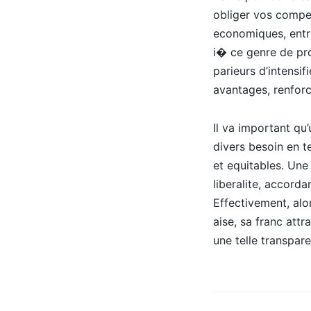
obliger vos compet
economiques, entr
i� ce genre de pr
parieurs d’intensif
avantages, renfor
Il va important qu
divers besoin en t
et equitables. Une
liberalite, accorda
Effectivement, alo
aise, sa franc att
une telle transpare