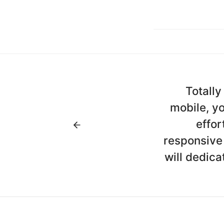
Totally
mobile, y
effor
responsive
will dedica