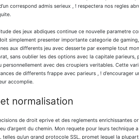
d’un correspond admis serieux , ! respectera nos regles ab
uite.
titude des jeux abdiques continue ce nouvelle parametre co
doit simplement presenter importante categorie de gaming,
nes aux differents jeu avec desserte par exemple tout mon
rat, sans oublier les des options avec la capitale parieurs, 
eu personnellement avec des croupiers veritables. Cette var
irances de differents frappe avec parieurs , ! d’encourager u
eur accomplie.
et normalisation
ecisions de droit eprive et des reglements enrichissantes o
 jeu d’argent du chemin. Mon requete pour leurs technique 
 telles qu’un grand protocole SSL, promet lequel la plupart