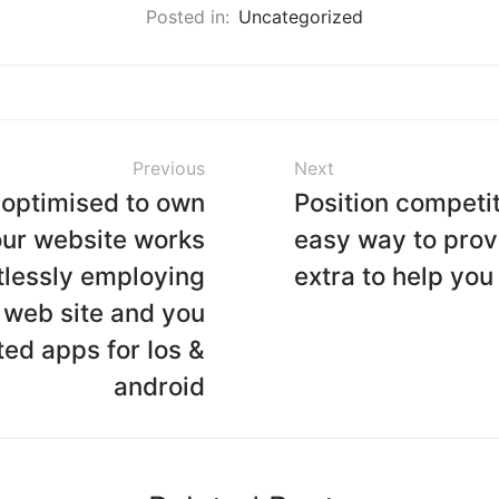
Posted in:
Uncategorized
Previous
Next
 optimised to own
Position competit
our website works
easy way to provi
tlessly employing
extra to help you
 web site and you
ted apps for Ios &
android