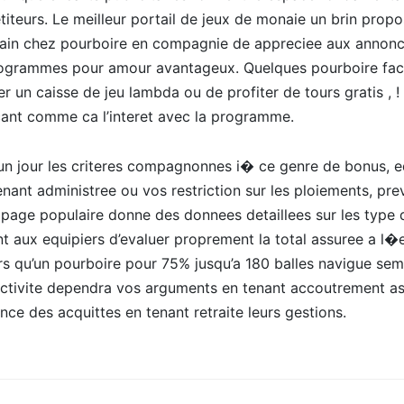
iteurs. Le meilleur portail de jeux de monaie un brin propo
ain chez pourboire en compagnie de appreciee aux annonce
ogrammes pour amour avantageux. Quelques pourboire faci
ier un caisse de jeu lambda ou de profiter de tours gratis , 
cant comme ca l’interet avec la programme.
’un jour les criteres compagnonnes i� ce genre de bonus, 
enant administree ou vos restriction sur les ploiements, pre
 page populaire donne des donnees detaillees sur les type d’
nt aux equipiers d’evaluer proprement la total assuree a l�e
rs qu’un pourboire pour 75% jusqu’a 180 balles navigue sem
ractivite dependra vos arguments en tenant accoutrement as
nce des acquittes en tenant retraite leurs gestions.