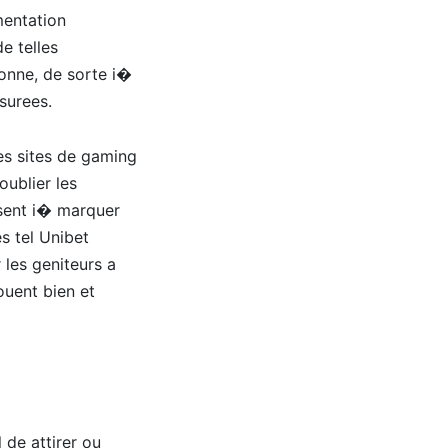
mentation
e telles
donne, de sorte i�
surees.
es sites de gaming
oublier les
isent i� marquer
es tel Unibet
 les geniteurs a
uent bien et
 de attirer ou