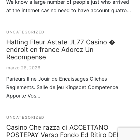
We know a large number of people just who arrived
at the internet casino need to have account quatro…
UNCATEGORIZED
Halting Fleur Astate JL77 Casino �
endroit en france Adorez Un
Recompense
marzo 26, 2026
Parieurs Il ne Jouir de Encaissages Cliches
Reglements. Salle de jeu Kingsbet Competence
Apporte Vos…
UNCATEGORIZED
Casino Che razza di ACCETTANO
POSTEPAY Verso Fondo Ed Ritiro DELLE