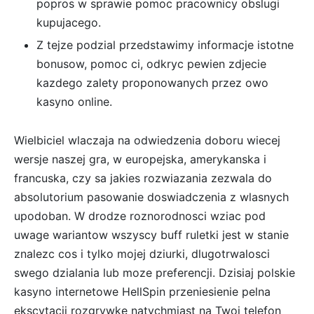
popros w sprawie pomoc pracownicy obslugi
kupujacego.
Z tejze podzial przedstawimy informacje istotne
bonusow, pomoc ci, odkryc pewien zdjecie
kazdego zalety proponowanych przez owo
kasyno online.
Wielbiciel wlaczaja na odwiedzenia doboru wiecej
wersje naszej gra, w europejska, amerykanska i
francuska, czy sa jakies rozwiazania zezwala do
absolutorium pasowanie doswiadczenia z wlasnych
upodoban. W drodze roznorodnosci wziac pod
uwage wariantow wszyscy buff ruletki jest w stanie
znalezc cos i tylko mojej dziurki, dlugotrwalosci
swego dzialania lub moze preferencji. Dzisiaj polskie
kasyno internetowe HellSpin przeniesienie pelna
ekscytacji rozgrywke natychmiast na Twoj telefon