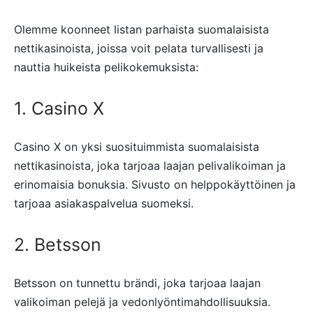
Olemme koonneet listan parhaista suomalaisista
nettikasinoista, joissa voit pelata turvallisesti ja
nauttia huikeista pelikokemuksista:
1. Casino X
Casino X on yksi suosituimmista suomalaisista
nettikasinoista, joka tarjoaa laajan pelivalikoiman ja
erinomaisia bonuksia. Sivusto on helppokäyttöinen ja
tarjoaa asiakaspalvelua suomeksi.
2. Betsson
Betsson on tunnettu brändi, joka tarjoaa laajan
valikoiman pelejä ja vedonlyöntimahdollisuuksia.