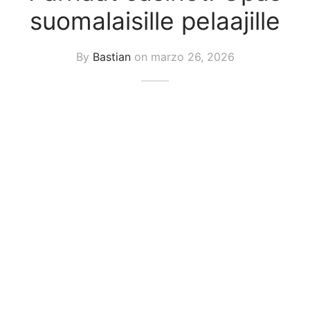
uetas y Blazer
suomalaisille pelaajille
idos Enteros y Faldas
By
Bastian
on
marzo 26, 2026
Kids
sorios