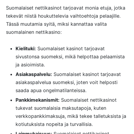
Suomalaiset nettikasinot tarjoavat monia etuja, jotka
tekevät niistä houkuttelevia vaihtoehtoja pelaajille.
Tässä muutamia syitä, miksi kannattaa valita
suomalainen nettikasino:
Kielituki:
Suomalaiset kasinot tarjoavat
sivustonsa suomeksi, mikä helpottaa pelaamista
ja asioimista.
Asiakaspalvelu:
Suomalaiset kasinot tarjoavat
asiakaspalvelua suomeksi, joten voit helposti
saada apua ongelmatilanteissa.
Pankkimekanismit:
Suomalaiset nettikasinot
tukevat suomalaisia maksutapoja, kuten
verkkopankkimaksuja, mikä tekee talletuksista ja
kotiutuksista nopeita ja turvallisia.
Lainmukaisuus:
Suomalaiset nettikasinot