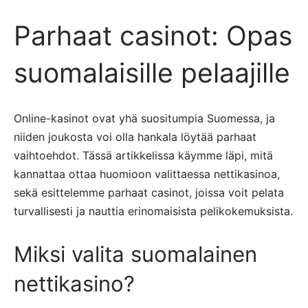
Parhaat casinot: Opas
suomalaisille pelaajille
Online-kasinot ovat yhä suositumpia Suomessa, ja
niiden joukosta voi olla hankala löytää parhaat
vaihtoehdot. Tässä artikkelissa käymme läpi, mitä
kannattaa ottaa huomioon valittaessa nettikasinoa,
sekä esittelemme parhaat casinot, joissa voit pelata
turvallisesti ja nauttia erinomaisista pelikokemuksista.
Miksi valita suomalainen
nettikasino?