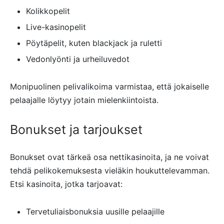
Kolikkopelit
Live-kasinopelit
Pöytäpelit, kuten blackjack ja ruletti
Vedonlyönti ja urheiluvedot
Monipuolinen pelivalikoima varmistaa, että jokaiselle
pelaajalle löytyy jotain mielenkiintoista.
Bonukset ja tarjoukset
Bonukset ovat tärkeä osa nettikasinoita, ja ne voivat
tehdä pelikokemuksesta vieläkin houkuttelevamman.
Etsi kasinoita, jotka tarjoavat:
Tervetuliaisbonuksia uusille pelaajille