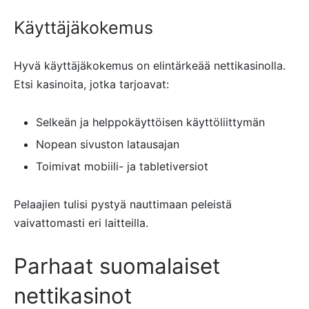
Käyttäjäkokemus
Hyvä käyttäjäkokemus on elintärkeää nettikasinolla.
Etsi kasinoita, jotka tarjoavat:
Selkeän ja helppokäyttöisen käyttöliittymän
Nopean sivuston latausajan
Toimivat mobiili- ja tabletiversiot
Pelaajien tulisi pystyä nauttimaan peleistä
vaivattomasti eri laitteilla.
Parhaat suomalaiset
nettikasinot