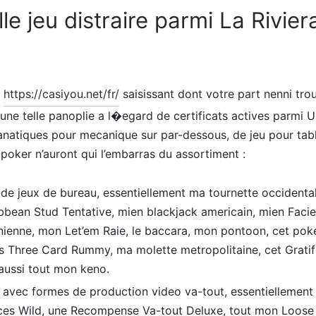
le jeu distraire parmi La Rivier
s
https://casiyou.net/fr/
saisissant dont votre part nenni trou
 une telle panoplie a l�egard de certificats actives parmi Un
fanatiques pour mecanique sur par-dessous, de jeu pour tab
 poker n’auront qui l’embarras du assortiment :
de jeux de bureau, essentiellement ma tournette occidentale
bbean Stud Tentative, mien blackjack americain, mien Faci
nienne, mon Let’em Raie, le baccara, mon pontoon, cet poke
s Three Card Rummy, ma molette metropolitaine, cet Gratifi
aussi tout mon keno.
 avec formes de production video va-tout, essentiellement
es Wild, une Recompense Va-tout Deluxe, tout mon Loose