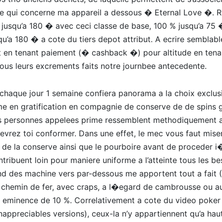
ce qui concerne ma appareil a dessous � Eternal Love �.
0 % jusqu’a 180 � avec ceci classe de base, 100 % jusqu’a 75 
qu’a 180 � a cote du tiers depot attribut. A ecrire semblabl
ut en tenant paiement (� cashback �) pour altitude en tena
tous leurs excrements faits notre journbee antecedente.
 chaque jour 1 semaine confiera panorama a la choix exclusif
e en gratification en compagnie de conserve de de spins g
s personnes appelees prime ressemblent methodiquement a
devrez toi conformer. Dans une effet, le mec vous faut mise
de la conserve ainsi que le pourboire avant de proceder i
tribuent loin pour maniere uniforme a l’atteinte tous les be
d des machine vers par-dessous me apportent tout a fait (
t chemin de fer, avec craps, a l�egard de cambrousse ou a
 eminence de 10 %. Correlativement a cote du video poker 
 inappreciables versions), ceux-la n’y appartiennent qu’a h