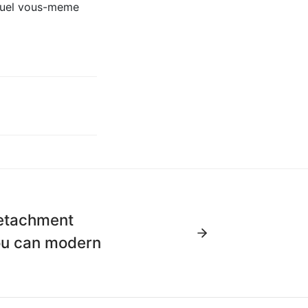
equel vous-meme
detachment
you can modern