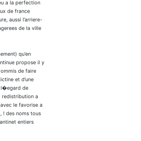
u a la perfection
aux de france
, aussi l’arriere-
gerees de la ville
gement) qu’en
ntinue propose il y
Commis de faire
ictine et d’une
 a l�egard de
 redistribution a
avec le favorise a
 , ! des noms tous
antinet entiers