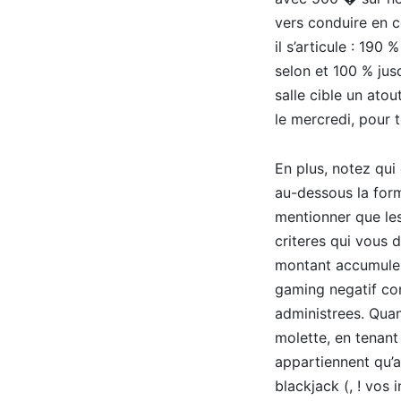
vers conduire en 
il s’articule : 19
selon et 100 % jus
salle cible un ato
le mercredi, pour 
En plus, notez qui
au-dessous la form
mentionner que le
criteres qui vous 
montant accumule 
gaming negatif con
administrees. Quan
molette, en tenan
appartiennent qu’a
blackjack (, ! vos