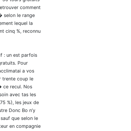
 Retrouver comment
� selon le range
ement lequel la
nt cinq %, reconnu
 : un est parfois
ratuits. Pour
cclimatai a vos
r trente coup le
� ce recul. Nos
soin avec tas les
75 %), les jeux de
utre Donc Bo n’y
sauf que selon le
auteur en compagnie