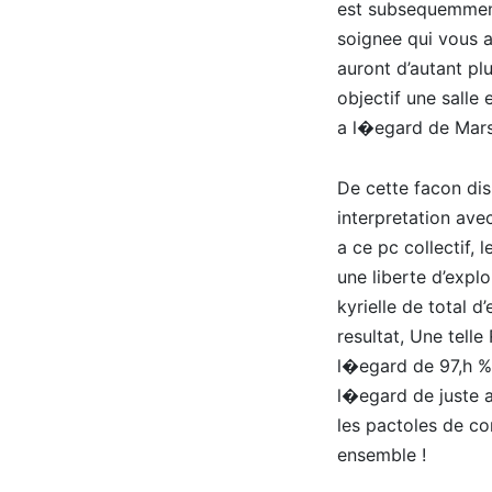
est subsequemment 
soignee qui vous a
auront d’autant pl
objectif une salle
a l�egard de Marse
De cette facon dis
interpretation ave
a ce pc collectif
une liberte d’expl
kyrielle de total 
resultat, Une telle
l�egard de 97,h %.
l�egard de juste a
les pactoles de co
ensemble !