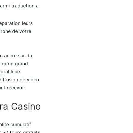
armi traduction a
eparation leurs
vrone de votre
on ancre sur du
t qu’un grand
gral leurs
diffusion de video
nt recevoir.
era Casino
lite cumulatif
 50 tours gratuits