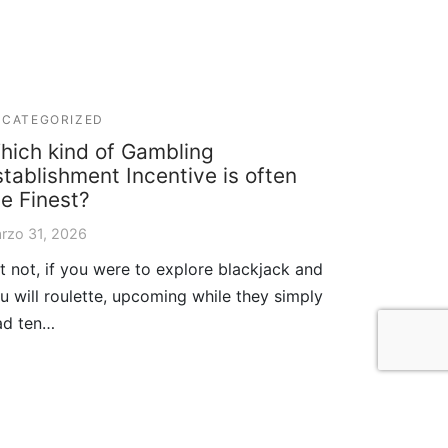
CATEGORIZED
hich kind of Gambling
stablishment Incentive is often
he Finest?
rzo 31, 2026
t not, if you were to explore blackjack and
u will roulette, upcoming while they simply
ad ten…