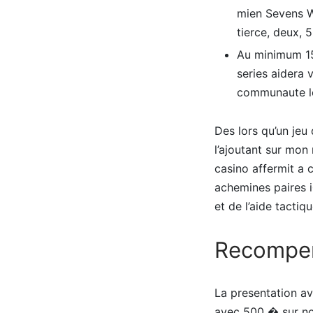
mien Sevens W
tierce, deux, 
Au minimum 150
series aidera 
communaute les
Des lors qu’un jeu
l’ajoutant sur mon
casino affermit a 
achemines paires i
et de l’aide tacti
Recompens
La presentation av
avec 500 � sur nos