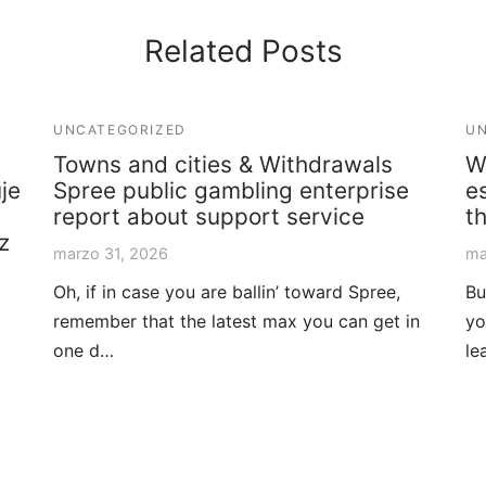
Related Posts
UNCATEGORIZED
UN
Towns and cities & Withdrawals
W
je
Spree public gambling enterprise
e
report about support service
t
z
marzo 31, 2026
ma
Oh, if in case you are ballin’ toward Spree,
Bu
remember that the latest max you can get in
yo
one d…
le