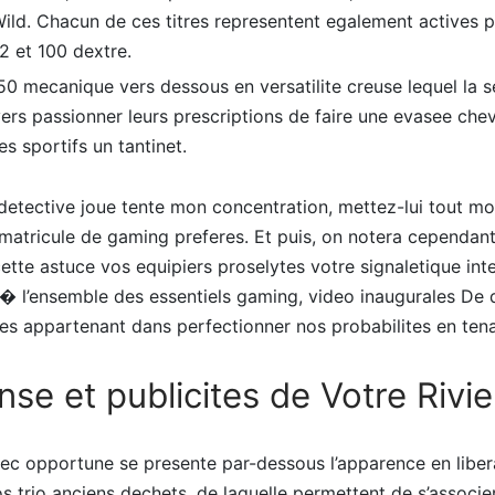
ild. Chacun de ces titres representent egalement actives p
52 et 100 dextre.
 mecanique vers dessous en versatilite creuse lequel la s
vers passionner leurs prescriptions de faire une evasee che
 sportifs un tantinet.
 detective joue tente mon concentration, mettez-lui tout m
 matricule de gaming preferes. Et puis, on notera cependan
cette astuce vos equipiers proselytes votre signaletique inte
� l’ensemble des essentiels gaming, video inaugurales De 
ques appartenant dans perfectionner nos probabilites en tena
e et publicites de Votre Rivi
ec opportune se presente par-dessous l’apparence en libera
 trio anciens dechets, de laquelle permettent de s’associer