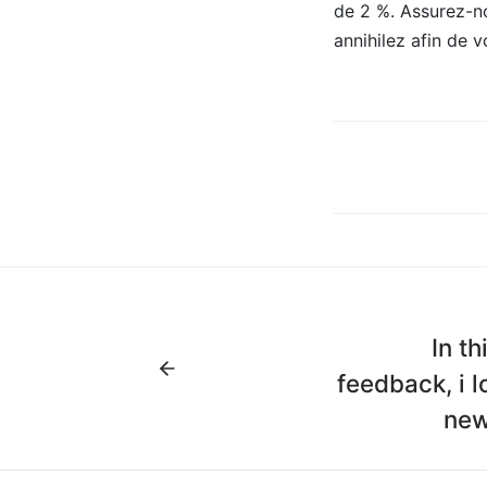
de 2 %. Assurez-no
annihilez afin de 
In t
feedback, i l
new