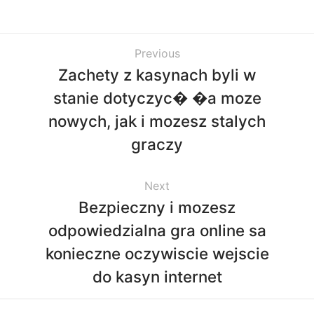
Previous
Zachety z kasynach byli w
stanie dotyczyc� �a moze
nowych, jak i mozesz stalych
graczy
Next
Bezpieczny i mozesz
odpowiedzialna gra online sa
konieczne oczywiscie wejscie
do kasyn internet