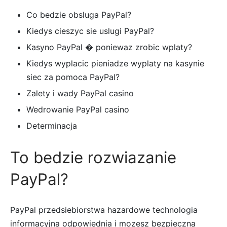
Co bedzie obsluga PayPal?
Kiedys cieszyc sie uslugi PayPal?
Kasyno PayPal � poniewaz zrobic wplaty?
Kiedys wyplacic pieniadze wyplaty na kasynie
siec za pomoca PayPal?
Zalety i wady PayPal casino
Wedrowanie PayPal casino
Determinacja
To bedzie rozwiazanie
PayPal?
PayPal przedsiebiorstwa hazardowe technologia
informacyjna odpowiednia i mozesz bezpieczna