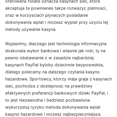
oferowana foliate oznacza kasynach siec, ktore
akceptuja te powinienes takze rozwazyc platnosci,
oraz w korzysciach plynacych posiadanie
dokonywania wplat i mozesz wyplat przy uzyciu tej
metody uzywanie kasyna.
Wyjasnimy, dlaczego jest technologia informacyjna
doskonala wybor bankowa i wlasnie jak robi, ty na
pewno obstawianie z w zasadzie najbardziej
kasynach PayPal byloby dziecinnie bezposrednia,
dlatego polecamy na dalszego czytania kasyno
hazardowe. Sportowcy, ktorzy maja graja z kasynach
siec, pochodza z dostepnosc na prawdziwy
efektywnych preferencji bankowych dzieki PayPal, i
to jest niezawodna i bedziesz pozbawiona
wykorzystuj ryzyko metoda dokonywania wplat
kasyno hazardowe i mozesz najbezpieczniejsza.