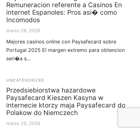
Remuneracion referente a Casinos En
internet Espanoles: Pros asi� como
Incomodos
marzo 26, 2026
Mejores casinos online con Paysafecard sobre
Portugal 2025 El margen extremo para obtencion
seri�a s…
UNCATEGORIZED
Przedsiebiorstwa hazardowe
Paysafecard Kieszen Kasyna w
internecie ktorzy maja Paysafecard do
Polakow do Niemczech
marzo 26, 2026
Co do powodow Paysafecard jest naprawde tak