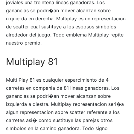
joviales una treintena lineas ganadoras. Los
ganancias se podri�an mover alcanzan sobre
izquierda en derecha. Multiplay es un representacion
de scatter cual sustituye a los esposos simbolos
alrededor del juego. Todo emblema Multiplay repite
nuestro premio.
Multiplay 81
Multi Play 81 es cualquier esparcimiento de 4
carretes en compania de 81 lineas ganadoras. Los
ganancias se podri�an mover alcanzan sobre
izquierda a diestra. Multiplay representacion seri�a
algun representacion sobre scatter referente a los
carretes asi� como sustituye las parejas otros
simbolos en la camino ganadora. Todo signo