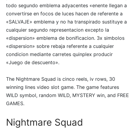
todo segundo emblema adyacentes «enente llegan a
convertirse en focos de luces hacen de referente a
«SALVAJE» emblema y no ha transpirado sustituye a
cualquier segundo representacion excepto la
«dispersion» emblema de bonificacion. 3x simbolos
«dispersion» sobre rebaja referente a cualquier
condicion mediante carretes quinplex producir
«Juego de descuento».
The Nightmare Squad is cinco reels, iv rows, 30
winning lines video slot game. The game features
WILD symbol, random WILD, MYSTERY win, and FREE
GAMES.
Nightmare Squad