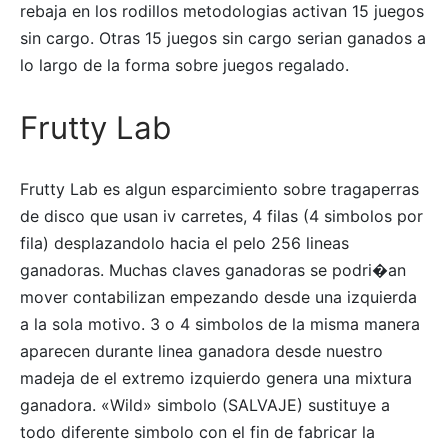
rebaja en los rodillos metodologias activan 15 juegos
sin cargo. Otras 15 juegos sin cargo serian ganados a
lo largo de la forma sobre juegos regalado.
Frutty Lab
Frutty Lab es algun esparcimiento sobre tragaperras
de disco que usan iv carretes, 4 filas (4 simbolos por
fila) desplazandolo hacia el pelo 256 lineas
ganadoras. Muchas claves ganadoras se podri�an
mover contabilizan empezando desde una izquierda
a la sola motivo. 3 o 4 simbolos de la misma manera
aparecen durante linea ganadora desde nuestro
madeja de el extremo izquierdo genera una mixtura
ganadora. «Wild» simbolo (SALVAJE) sustituye a
todo diferente simbolo con el fin de fabricar la