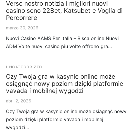
Verso nostro notizia i migliori nuovi
casino sono 22Bet, Katsubet e Voglia di
Percorrere
marzo 30, 2026
Nuovi Casino AAMS Per Italia – Bisca online Nuovi
ADM Volte nuovi casino piu volte offrono gra…
UNCATEGORIZED
Czy Twoja gra w kasynie online może
osiągnąć nowy poziom dzięki platformie
vavada i mobilnej wygodzi
abril 2, 2026
Czy Twoja gra w kasynie online może osiągnąć nowy
poziom dzięki platformie vavada i mobilnej
wygodzi…