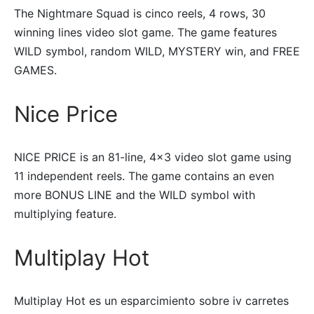
The Nightmare Squad is cinco reels, 4 rows, 30
winning lines video slot game. The game features
WILD symbol, random WILD, MYSTERY win, and FREE
GAMES.
Nice Price
NICE PRICE is an 81-line, 4×3 video slot game using
11 independent reels. The game contains an even
more BONUS LINE and the WILD symbol with
multiplying feature.
Multiplay Hot
Multiplay Hot es un esparcimiento sobre iv carretes