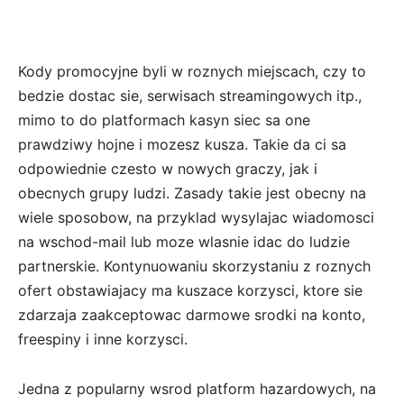
Kody promocyjne byli w roznych miejscach, czy to
bedzie dostac sie, serwisach streamingowych itp.,
mimo to do platformach kasyn siec sa one
prawdziwy hojne i mozesz kusza. Takie da ci sa
odpowiednie czesto w nowych graczy, jak i
obecnych grupy ludzi. Zasady takie jest obecny na
wiele sposobow, na przyklad wysylajac wiadomosci
na wschod-mail lub moze wlasnie idac do ludzie
partnerskie. Kontynuowaniu skorzystaniu z roznych
ofert obstawiajacy ma kuszace korzysci, ktore sie
zdarzaja zaakceptowac darmowe srodki na konto,
freespiny i inne korzysci.
Jedna z popularny wsrod platform hazardowych, na