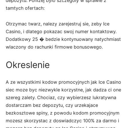
depozytu. Ponizej bylo szczegoly w sprawie z
tamtych ofertach:
Otrzymac twarz, nalezy zarejestruj sie, zeby Ice
Casino, i dlatego pokazac swoj numer kontaktowy.
Dodatkowy 25 � bedzie kontynuowany natychmiast
wlaczony do rachunki firmowe bonusowego.
Okreslenie
A ze wszystkimi kodow promocyjnych jak Ice Casino
siec moze byc niezwykle korzystne, jak dadza ci one
szereg zalety. Chociaz, czy wybierzesz lukratywna
dostarczam bez depozytu, czy urzekajace
bezkosztowe spiny, z powodu kodom promocyjnym
mozesz skorzystac z doswiadczyc 100% za darmo i