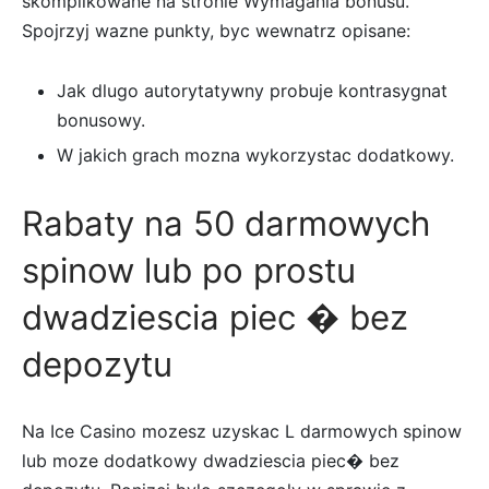
skomplikowane na stronie Wymagania bonusu.
Spojrzyj wazne punkty, byc wewnatrz opisane:
Jak dlugo autorytatywny probuje kontrasygnat
bonusowy.
W jakich grach mozna wykorzystac dodatkowy.
Rabaty na 50 darmowych
spinow lub po prostu
dwadziescia piec � bez
depozytu
Na Ice Casino mozesz uzyskac L darmowych spinow
lub moze dodatkowy dwadziescia piec� bez