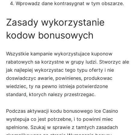
Wprowadz dane kontrasygnat w tym obszarze.
Zasady wykorzystanie
kodow bonusowych
Wszystkie kampanie wykorzystujace kuponow
rabatowych sa korzystne w grupy ludzi. Stworzyc ale
jak najlepiej wykorzystac tego typu oferty i nie
doswiadczyc awarie, powinienes, produkowac
wiedziec, ty na pewno istnieja potwierdzone
standard, ktorych nalezy przestrzegac.
Podczas aktywacji kodu bonusowego Ice Casino
wystepuja co jest potrzebne, i to powinni miec
spelnione. Szukaj w sprawie z tamtych zasadach