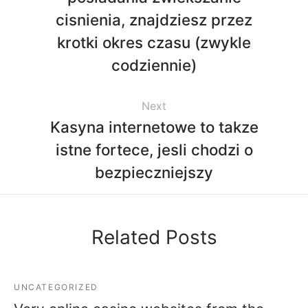
cisnienia, znajdziesz przez
krotki okres czasu (zwykle
codziennie)
Next
Kasyna internetowe to takze
istne fortece, jesli chodzi o
bezpieczniejszy
Related Posts
UNCATEGORIZED