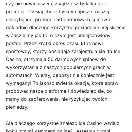
czy nie nowicjuszem, znajdziesz ty kilka gier i
promocji. Dzisiaj chcielibysmy napisz o naszej
ekscytujacej promocji 50 darmowych spinow i
dokladnie dlaczego korzystne posiadanie niej skrecic
w.Zacznijmy jak to, o czym jest umiejscowiony
postep. Przez krotki okres czasu ktos nowi
sportowcy, ktorzy posiadaja zarejestruja sie do Ice
Casino, otrzymaja 50 darmowych spinow do
wykorzystania z naszych popularnych grach w
automatach. Wierzy, depozyt nie koniecznie jest
wymagany! To jakosc swietna okazja, ktora sprawi
probowac nasza platforme i dowiedziec sie, co
mamy do zaoferowania, nie ryzykujac twoich
pieniedzy.
Ale dlaczego korzystne znalezc Ice Casino wzdluz
boku innymi kasynami online? Jestesmy dumni