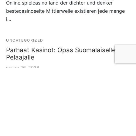
Online spielcasino land der dichter und denker
bestecasinoseite Mittlerweile existieren jede menge
i…
UNCATEGORIZED
Parhaat Kasinot: Opas Suomalaiselle
Pelaajalle
marzo 26, 2026
Parhaat Kasinot: Opas Suomalaiselle Pelaajalle
Kasinoelämä on muuttunut merkittävästi viime
vuosina,…