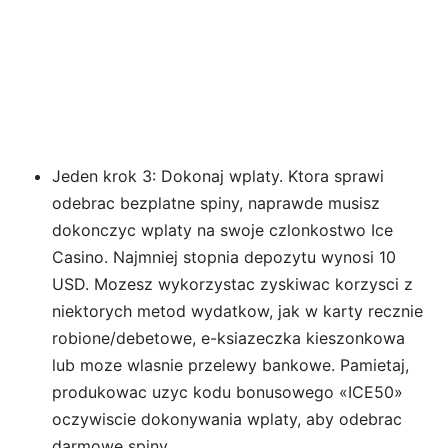
Jeden krok 3: Dokonaj wplaty. Ktora sprawi
odebrac bezplatne spiny, naprawde musisz
dokonczyc wplaty na swoje czlonkostwo Ice
Casino. Najmniej stopnia depozytu wynosi 10
USD. Mozesz wykorzystac zyskiwac korzysci z
niektorych metod wydatkow, jak w karty recznie
robione/debetowe, e-ksiazeczka kieszonkowa
lub moze wlasnie przelewy bankowe. Pamietaj,
produkowac uzyc kodu bonusowego «ICE50»
oczywiscie dokonywania wplaty, aby odebrac
darmowe spiny.