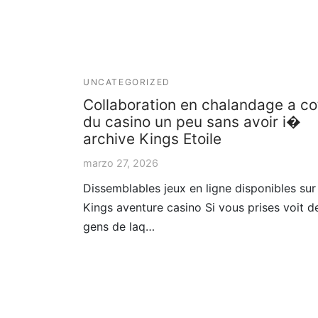
UNCATEGORIZED
Collaboration en chalandage a co
du casino un peu sans avoir i�
archive Kings Etoile
marzo 27, 2026
Dissemblables jeux en ligne disponibles sur
Kings aventure casino Si vous prises voit d
gens de laq…