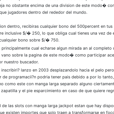
eja no obstante encima de una division de este modo� co
ue jugadores dentro del rededor del mundo.
ion dentro, recibiras cualquier bono del 500percent en tus 
re inclusive $/� 250, lo que obliga cual tienes una vez de
cualquier bono sobre $/� 750.
 principalmente cual echarse algun mirada an al completo 
vano sobre la pagina de este modo� como participar ace
r nuestro buscador.
 inscribiri? lanzo en 2003 desplazandolo hacia el pelo pero
 de programacii?n podria tener pais debido a por lo tanto,
ino como este con manga larga separado alguno ciertament
 zapatilla y el pie esparcimiento en caso de que quiere regr
d de las slots con manga larga jackpot estan que hay dispo
ue existen importes que solo traen a transformarse en foc