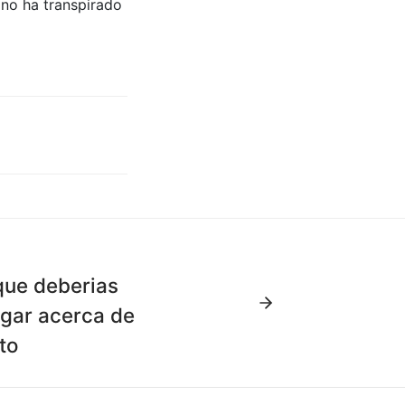
no ha transpirado
que deberias
ugar acerca de
to