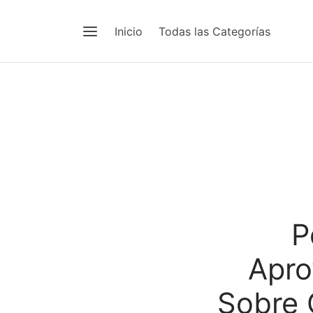
Inicio
Todas las Categorías
P
Apro
Sobre 