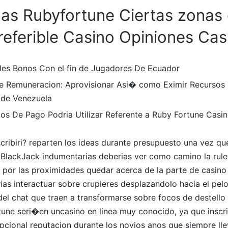
as Rubyfortune Ciertas zonas
eferible Casino Opiniones Cas
es Bonos Con el fin de Jugadores De Ecuador
De Remuneracion: Aprovisionar Asi� como Eximir Recursos
 de Venezuela
os De Pago Podria Utilizar Referente a Ruby Fortune Casi
cribiri? reparten los ideas durante presupuesto una vez que 
BlackJack indumentarias deberias ver como camino la rul
s por las proximidades quedar acerca de la parte de casino
as interactuar sobre crupieres desplazandolo hacia el pelo
s del chat que traen a transformarse sobre focos de destello
une seri�en uncasino en linea muy conocido, ya que inscri
pcional reputacion durante los novios anos que siempre lle