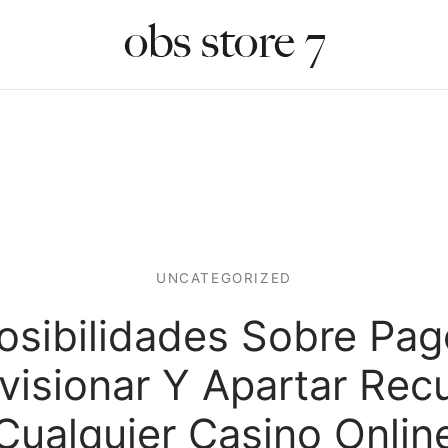
UNCATEGORIZED
osibilidades Sobre Pag
visionar Y Apartar Rec
Cualquier Casino Onlin