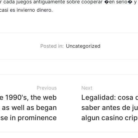
or cada juegos antiguamente sobre cooperar �en serio� y 
casi es invierno dinero.
Posted in:
Uncategorized
Previous
Next
he 1990's, the web
Legalidad: cosa 
 as well as began
saber antes de j
ase in prominence
algun casino crip