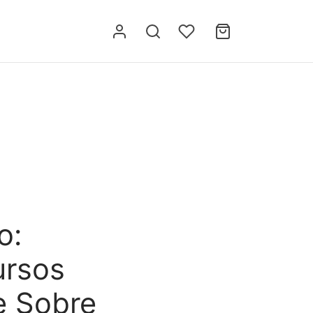
o:
ursos
e Sobre