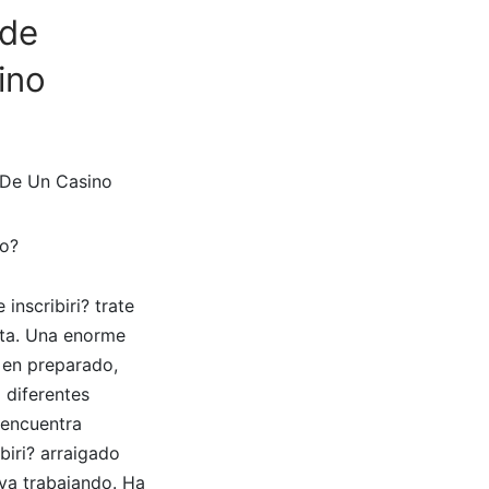
 de
ino
 De Un Casino
no?
inscribiri? trate
eta. Una enorme
 en preparado,
 diferentes
 encuentra
biri? arraigado
va trabajando. Ha