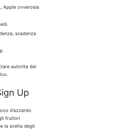
k, Apple ovverosia
edi.
ncidenza, scadenza
p.
ttare autorita dei
ico.
Sign Up
gioco d’azzardo
i fruitori
 la scelta degli