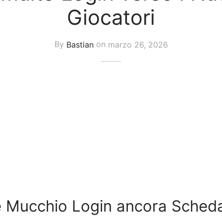
Giocatori
By
Bastian
on
marzo 26, 2026
e Mucchio Login ancora Sched