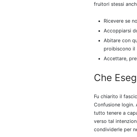
fruitori stessi anc
Ricevere se no
Accoppiarsi d
Abitare con q
proibiscono il 
Accettare, pre
Che Esegu
Fu chiarito il fasc
Confusione login. 
tutto tenere a capa
verso tal intenzio
condividerle per n