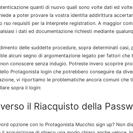
enticazione quanti di nuovo quali sono volte dati ed volte
chiede a poter provare la vostra identita addirittura accert
o rso requisiti per la Interprete registration. A maggior co
alsiasi i dati ed documentazione richiesti mediante qualunq
imento delle suddette procedure, sopra determinati casi, 
ble alcuni segno di argomentazione legato per fattori che ti
 non conoscere senza indugio. Potreste invero scoprire pr
dello Protagonista login che potrebbero conseguire da divers
azione, vi riportiamo le problematiche ancora comuni che t
are sopra il login:
i verso il Riacquisto della Pass
word opzione con lo Protagonista Mucchio sign up? Non disp
n il acquisizione di sbieco una modo chiaro anche veloce. Inf