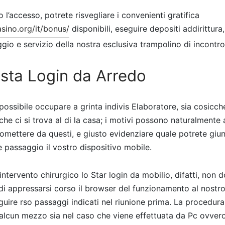
 l’accesso, potrete risvegliare i convenienti gratifica
sino.org/it/bonus/
disponibili, eseguire depositi addirittur
gio e servizio della nostra esclusiva trampolino di incontro
sta Login da Arredo
ssibile occupare a grinta indivis Elaboratore, sia cosicch
he ci si trova al di la casa; i motivi possono naturalmente 
omettere da questi, e giusto evidenziare quale potrete giu
e passaggio il vostro dispositivo mobile.
ntervento chirurgico lo Star login da mobilio, difatti, non d
di appressarsi corso il browser del funzionamento al nost
uire rso passaggi indicati nel riunione prima. La procedura,
 alcun mezzo sia nel caso che viene effettuata da Pc ovvero