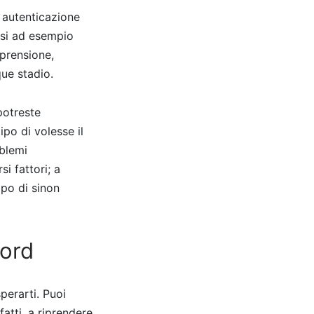
 autenticazione
arsi ad esempio
mprensione,
ue stadio.
potreste
po di volesse il
oblemi
i fattori; a
ipo di sinon
word
erarti. Puoi
atti, a riprendere