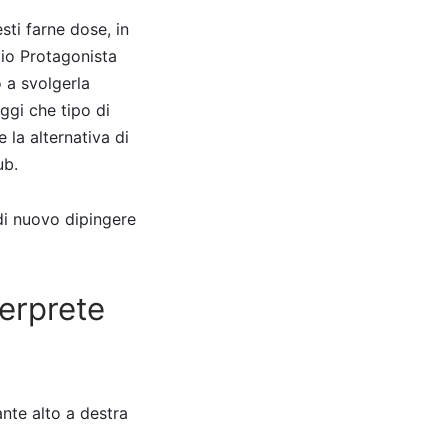
sti farne dose, in
lio Protagonista
o a svolgerla
aggi che tipo di
 la alternativa di
ub.
 di nuovo dipingere
terprete
nte alto a destra