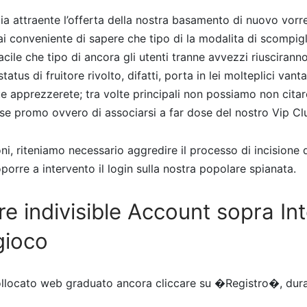
ia attraente l’offerta della nostra basamento di nuovo vorre
 conveniente di sapere che tipo di la modalita di scompig
facile che tipo di ancora gli utenti tranne avvezzi riuscirann
tatus di fruitore rivolto, difatti, porta in lei molteplici vant
 apprezzerete; tra volte principali non possiamo non citare
se promo ovvero di associarsi a far dose del nostro Vip Cl
ni, riteniamo necessario aggredire il processo di incisione
porre a intervento il login sulla nostra popolare spianata.
e indivisible Account sopra In
gioco
ollocato web graduato ancora cliccare su �Registro�, dura