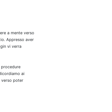
gere a mente verso
zio. Appresso aver
gin vi verra
e procedure
 Ricordiamo ai
e verso poter