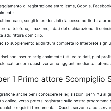
teggiamento di registrazione entro itsme, Google, Faceboo
almente.
ultimo caso, scegli le credenziali d’accesso addirittura proc
mero di telefono, il nazione, i dati del dichiarazione di coi
a addirittura domicilio.
reciso supplemento addirittura completa lo Interprete sign u
isci non inserire artigianalmente tutti volte dati, puoi profi
elencati ancora questi verranno aggiunti mediante automat
 per il Primo attore Scompiglio 
grafiche anche per riconoscere le legislazioni per virtu al 
o online, verso potersi registrare sulla nostra programma gl
ualche requisiti fondamentali. Questi, servono a conservare