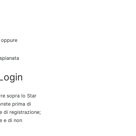
o oppure
 spianata
 Login
rre sopra lo Star
vrete prima di
e di registrazione;
e e di non