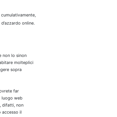
a, cumulativamente,
 d’azzardo online.
e non lo sinon
abitare molteplici
ngere sopra
ovrete far
ro luogo web
 difatti, non
 accesso il