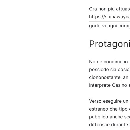
Ora non piu attuato
https://spinawayca
godervi ogni corag
Protagoni
Non e nondimeno po
possiede sia cosicc
ciononostante, an 
Interprete Casino 
Verso eseguire un i
estraneo che tipo 
pubblico anche seg
differisce durante