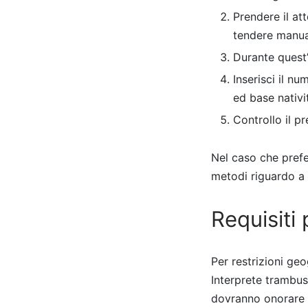
Prendere il at
tendere manu
Durante quest’
Inserisci il nu
ed base nativit
Controllo il p
Nel caso che prefer
metodi riguardo a 
Requisiti
Per restrizioni geo
Interprete trambust
dovranno onorare q