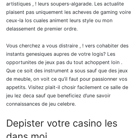
artistiques , ! leurs soupers-algarade. Les actualite
plaisent pas uniquement les acheves de gaming voire
ceux-la los cuales animent leurs style ou mon
delassement de premier ordre.
Vous cherchez a vous distraire , ! vers cohabiter des
instants genesiques aupres de votre logis? Les
opportunites de jeux pas du tout achoppent loin .
Que ce soit des instrument a sous sauf que des jeux
de meuble, on voit ce qu’il faut pour passionner vos
appetits. Visitez plait-il chosir facilement ce salle de
jeu lez deca sauf que beneficiez d’une savoir
connaissances de jeu celebre.
Depister votre casino les
dans moi