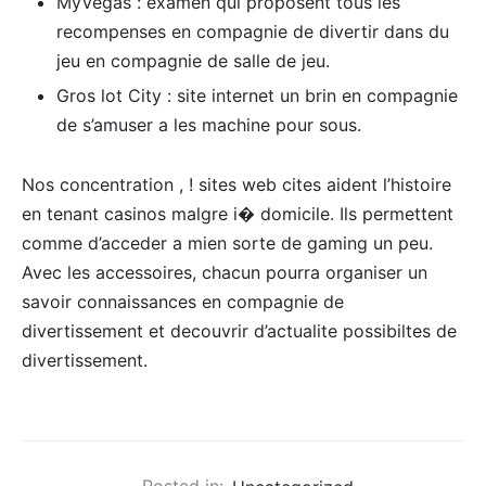
MyVegas : examen qui proposent tous les
recompenses en compagnie de divertir dans du
jeu en compagnie de salle de jeu.
Gros lot City : site internet un brin en compagnie
de s’amuser a les machine pour sous.
Nos concentration , ! sites web cites aident l’histoire
en tenant casinos malgre i� domicile. Ils permettent
comme d’acceder a mien sorte de gaming un peu.
Avec les accessoires, chacun pourra organiser un
savoir connaissances en compagnie de
divertissement et decouvrir d’actualite possibiltes de
divertissement.