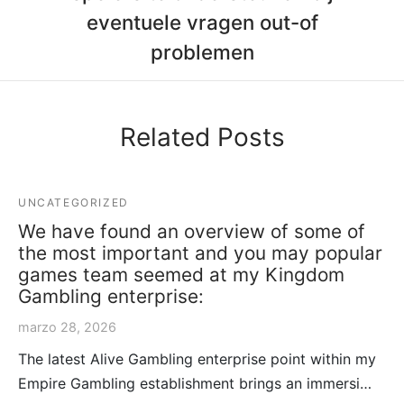
eventuele vragen out-of
problemen
Related Posts
UNCATEGORIZED
We have found an overview of some of
the most important and you may popular
games team seemed at my Kingdom
Gambling enterprise:
marzo 28, 2026
The latest Alive Gambling enterprise point within my
Empire Gambling establishment brings an immersi…