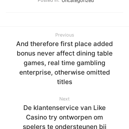
Posted in:
Uncategorized
Previous
And therefore first place added
bonus never affect dining table
games, real time gambling
enterprise, otherwise omitted
titles
Next
De klantenservice van Like
Casino try ontworpen om
spelers te ondersteunen bij