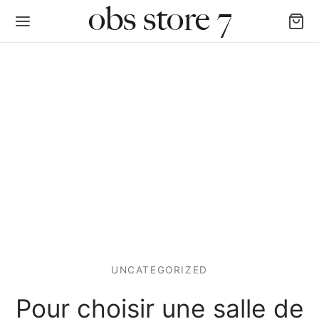
Back
AS LAS CATEGORÍAS
igan y Chalecos
as y Poleras
UNCATEGORIZED
alones, Jogger y Leggins
Pour choisir une salle de