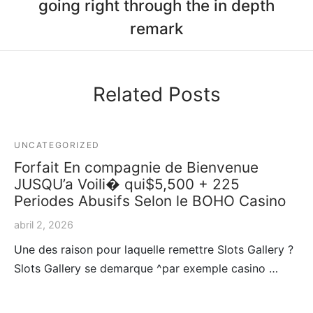
going right through the in depth
remark
Related Posts
UNCATEGORIZED
Forfait En compagnie de Bienvenue
JUSQU’a Voili� qui$5,500 + 225
Periodes Abusifs Selon le BOHO Casino
abril 2, 2026
Une des raison pour laquelle remettre Slots Gallery ?
Slots Gallery se demarque ^par exemple casino …