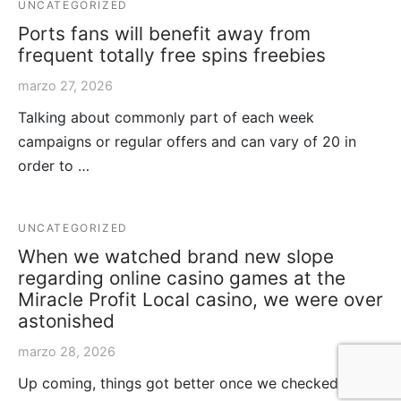
UNCATEGORIZED
Ports fans will benefit away from
frequent totally free spins freebies
marzo 27, 2026
Talking about commonly part of each week
campaigns or regular offers and can vary of 20 in
order to …
UNCATEGORIZED
When we watched brand new slope
regarding online casino games at the
Miracle Profit Local casino, we were over
astonished
marzo 28, 2026
Up coming, things got better once we checked