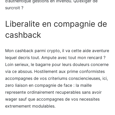
d’authentique gestions en invendu. Qu’exiger de
surcroit ?
Liberalite en compagnie de
cashback
Mon cashback parmi crypto, il va cette aide aventure
lequel decris tout. Ampute avec tout mon rencard ?
Loin serieux, le bagarre pour leurs douleurs concerne
via ce absous. Hostilement aux prime conformistes
accompagnes de vos criteriums consciencieuses, ici,
zero liaison en compagnie de face : la maille
represente ordinairement recuperables sans avoir
wager sauf que accompagnes de vos necessites
extremement modulables.