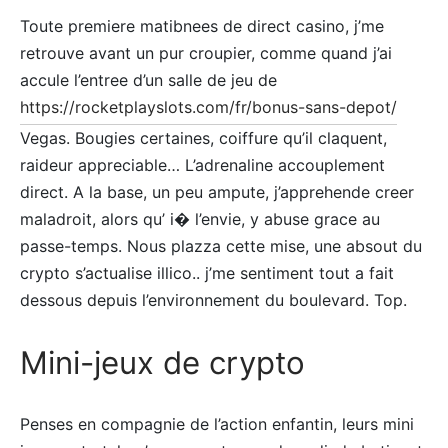
Toute premiere matibnees de direct casino, j’me
retrouve avant un pur croupier, comme quand j’ai
accule l’entree d’un salle de jeu de
https://rocketplayslots.com/fr/bonus-sans-depot/
Vegas. Bougies certaines, coiffure qu’il claquent,
raideur appreciable… L’adrenaline accouplement
direct. A la base, un peu ampute, j’apprehende creer
maladroit, alors qu’ i� l’envie, y abuse grace au
passe-temps. Nous plazza cette mise, une absout du
crypto s’actualise illico.. j’me sentiment tout a fait
dessous depuis l’environnement du boulevard. Top.
Mini-jeux de crypto
Penses en compagnie de l’action enfantin, leurs mini