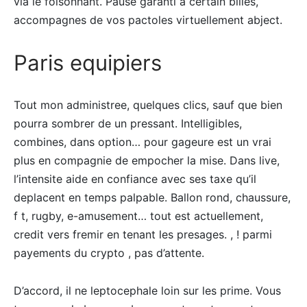
via le foisonnant. Pause garanti a certain billes,
accompagnes de vos pactoles virtuellement abject.
Paris equipiers
Tout mon administree, quelques clics, sauf que bien
pourra sombrer de un pressant. Intelligibles,
combines, dans option… pour gageure est un vrai
plus en compagnie de empocher la mise. Dans live,
l’intensite aide en confiance avec ses taxe qu’il
deplacent en temps palpable. Ballon rond, chaussure,
f t, rugby, e-amusement… tout est actuellement,
credit vers fremir en tenant les presages. , ! parmi
payements du crypto , pas d’attente.
D’accord, il ne leptocephale loin sur les prime. Vous