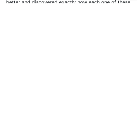
better and discovered exactly how each one of these
gam…
Política de Privacidad
Terminos y Condiciones
Cambios y Devoluciones
©2020 - ObsStore7 /
Spektrum Digital