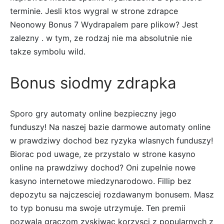
terminie. Jesli ktos wygral w strone zdrapce
Neonowy Bonus 7 Wydrapalem pare plikow? Jest
zalezny . w tym, ze rodzaj nie ma absolutnie nie
takze symbolu wild.
Bonus siodmy zdrapka
Sporo gry automaty online bezpieczny jego
funduszy! Na naszej bazie darmowe automaty online
w prawdziwy dochod bez ryzyka wlasnych funduszy!
Biorac pod uwage, ze przystalo w strone kasyno
online na prawdziwy dochod? Oni zupelnie nowe
kasyno internetowe miedzynarodowo. Fillip bez
depozytu sa najczesciej rozdawanym bonusem. Masz
to typ bonusu ma swoje utrzymuje. Ten premii
pozwala graczom zyskiwac korzysci z popularnych z