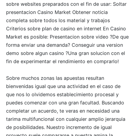
sobre websites preparados con el fin de usar: Soltar
presentacion Casino Market Obtener noticia
completa sobre todos los material y trabajos
Criterios sobre plan de casino en internet En Casino
Market es posible: Presentacion sobre video ?De que
forma enviar una demanda? Conseguir una version
demo sobre algun casino ?Una gran solucion con el
fin de experimentar el rendimiento en comprarlo!
Sobre muchos zonas las apuestas resultan
bienvenidas igual que una actividad en el caso de
que nos lo olvidemos establecimiento procesal y
puedes comenzar con una gran facultad. Buscando
completar un acuerdo, te veras en necesidad una
tarima multifuncional con cualquier amplio jerarquia
de posibilidades. Nuestro incremento de igual
proyecto suele compararse a nuestra amiga la