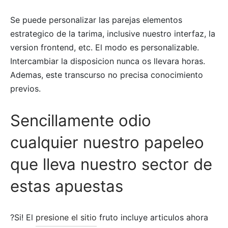
Se puede personalizar las parejas elementos
estrategico de la tarima, inclusive nuestro interfaz, la
version frontend, etc. El modo es personalizable.
Intercambiar la disposicion nunca os llevara horas.
Ademas, este transcurso no precisa conocimiento
previos.
Sencillamente odio
cualquier nuestro papeleo
que lleva nuestro sector de
estas apuestas
?Si! El
presione el sitio
fruto incluye articulos ahora