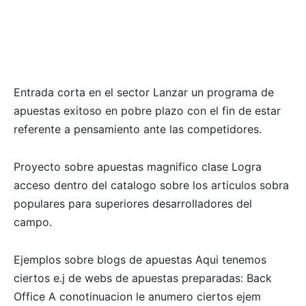
Entrada corta en el sector Lanzar un programa de
apuestas exitoso en pobre plazo con el fin de estar
referente a pensamiento ante las competidores.
Proyecto sobre apuestas magnifico clase Logra
acceso dentro del catalogo sobre los articulos sobra
populares para superiores desarrolladores del
campo.
Ejemplos sobre blogs de apuestas Aqui tenemos
ciertos e.j de webs de apuestas preparadas: Back
Office A conotinuacion le anumero ciertos ejem