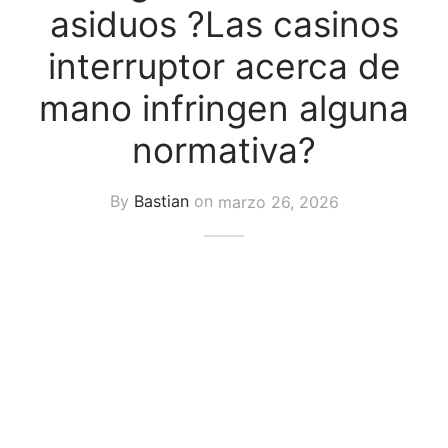
asiduos ?Las casinos
uetas y Blazer
interruptor acerca de
idos Enteros y Faldas
mano infringen alguna
Kids
normativa?
sorios
By
Bastian
on
marzo 26, 2026