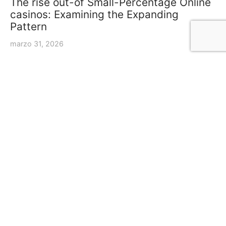
The rise out-of Small-Percentage Online
casinos: Examining the Expanding
Pattern
marzo 31, 2026
Quick-Payout Web based casinos Are you presently
tired of wishing months or even days to obtain the …
Política de Privacidad
Terminos y Condiciones