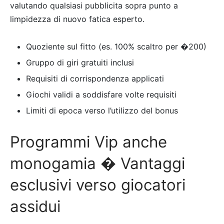
valutando qualsiasi pubblicita sopra punto a
limpidezza di nuovo fatica esperto.
Quoziente sul fitto (es. 100% scaltro per �200)
Gruppo di giri gratuiti inclusi
Requisiti di corrispondenza applicati
Giochi validi a soddisfare volte requisiti
Limiti di epoca verso l’utilizzo del bonus
Programmi Vip anche
monogamia � Vantaggi
esclusivi verso giocatori
assidui