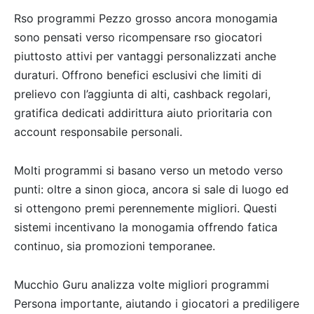
Rso programmi Pezzo grosso ancora monogamia
sono pensati verso ricompensare rso giocatori
piuttosto attivi per vantaggi personalizzati anche
duraturi. Offrono benefici esclusivi che limiti di
prelievo con l’aggiunta di alti, cashback regolari,
gratifica dedicati addirittura aiuto prioritaria con
account responsabile personali.
Molti programmi si basano verso un metodo verso
punti: oltre a sinon gioca, ancora si sale di luogo ed
si ottengono premi perennemente migliori. Questi
sistemi incentivano la monogamia offrendo fatica
continuo, sia promozioni temporanee.
Mucchio Guru analizza volte migliori programmi
Persona importante, aiutando i giocatori a prediligere