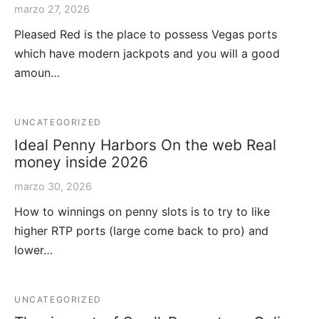
marzo 27, 2026
Pleased Red is the place to possess Vegas ports
which have modern jackpots and you will a good
amoun…
UNCATEGORIZED
Ideal Penny Harbors On the web Real
money inside 2026
marzo 30, 2026
How to winnings on penny slots is to try to like
higher RTP ports (large come back to pro) and
lower…
UNCATEGORIZED