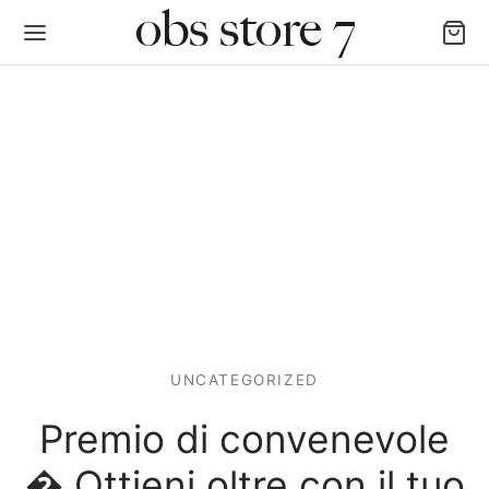
Back
AS LAS CATEGORÍAS
igan y Chalecos
UNCATEGORIZED
as y Poleras
Premio di convenevole
alones, Jogger y Leggins
� Ottieni oltre con il tuo