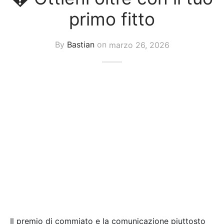
uetas y Blazer
primo fitto
idos Enteros y Faldas
By
Bastian
on
marzo 26, 2026
Kids
sorios
Il premio di commiato e la comunicazione piuttosto