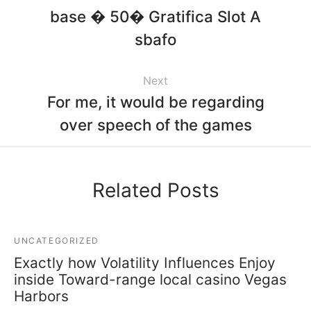
base � 50� Gratifica Slot A
sbafo
Next
For me, it would be regarding
over speech of the games
Related Posts
UNCATEGORIZED
Exactly how Volatility Influences Enjoy
inside Toward-range local casino Vegas
Harbors