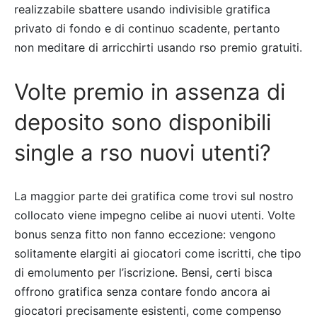
realizzabile sbattere usando indivisible gratifica
privato di fondo e di continuo scadente, pertanto
non meditare di arricchirti usando rso premio gratuiti.
Volte premio in assenza di
deposito sono disponibili
single a rso nuovi utenti?
La maggior parte dei gratifica come trovi sul nostro
collocato viene impegno celibe ai nuovi utenti. Volte
bonus senza fitto non fanno eccezione: vengono
solitamente elargiti ai giocatori come iscritti, che tipo
di emolumento per l’iscrizione. Bensi, certi bisca
offrono gratifica senza contare fondo ancora ai
giocatori precisamente esistenti, come compenso