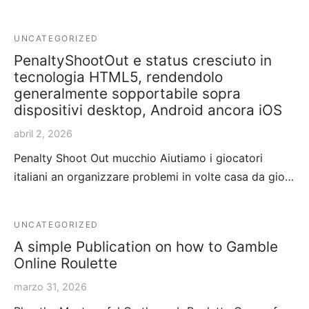
UNCATEGORIZED
PenaltyShootOut e status cresciuto in
tecnologia HTML5, rendendolo
generalmente sopportabile sopra
dispositivi desktop, Android ancora iOS
abril 2, 2026
Penalty Shoot Out mucchio Aiutiamo i giocatori
italiani an organizzare problemi in volte casa da gio…
UNCATEGORIZED
A simple Publication on how to Gamble
Online Roulette
marzo 31, 2026