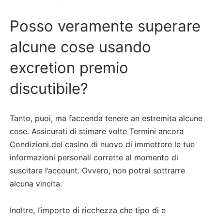
Posso veramente superare
alcune cose usando
excretion premio
discutibile?
Tanto, puoi, ma faccenda tenere an estremita alcune
cose. Assicurati di stimare volte Termini ancora
Condizioni del casino di nuovo di immettere le tue
informazioni personali corrette al momento di
suscitare l’account. Ovvero, non potrai sottrarre
alcuna vincita.
Inoltre, l’importo di ricchezza che tipo di e