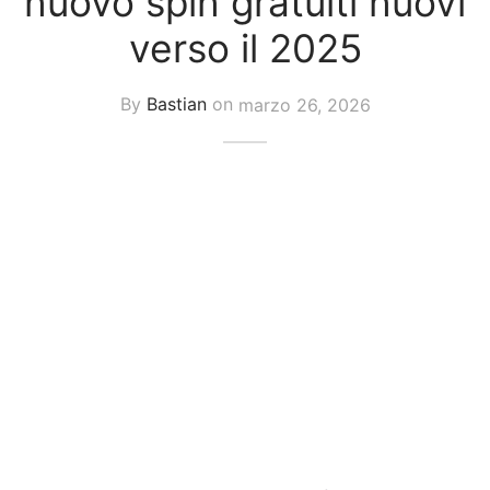
nuovo spin gratuiti nuovi
uetas y Blazer
verso il 2025
idos Enteros y Faldas
By
Bastian
on
marzo 26, 2026
Kids
sorios