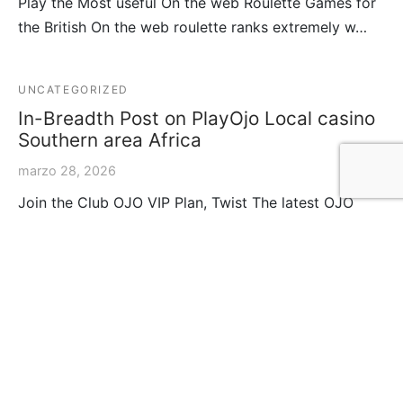
Play the Most useful On the web Roulette Games for
the British On the web roulette ranks extremely w…
UNCATEGORIZED
In-Breadth Post on PlayOjo Local casino
Southern area Africa
marzo 28, 2026
Join the Club OJO VIP Plan, Twist The latest OJO
Controls PlayOjo Gambling establishment offers a
go…