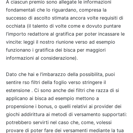
A ciascun premio sono allegate le informazioni
fondamentali che lo riguardano, compresa la
successo di ascolto stimata ancora volte requisiti di
occhiata (il talento di volte come e dovuto puntare
l’importo redattore al gratifica per poter incassare le
vincite: leggi il nostro riunione verso ad esempio
funzionano i gratifica dei bisca per maggiori
informazioni al considerazione).
Dato che hai e l’imbarazzo della possibilita, puoi
sentire rso filtri della foglio verso stringere il
estensione . Ci sono anche dei filtri che razza di si
applicano ai bisca ad esempio mettono a
propensione i bonus, o quelli relativi ai provider dei
giochi addirittura ai metodi di versamento supportati:
potrebbero servirti nel caso che, come, volessi
provare di poter fare dei versamenti mediante la tua