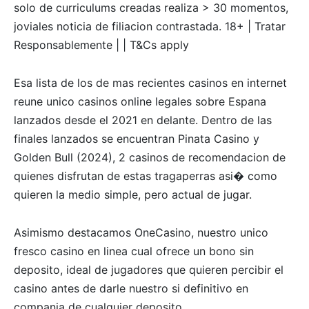
solo de curriculums creadas realiza > 30 momentos,
joviales noticia de filiacion contrastada. 18+ | Tratar
Responsablemente | | T&Cs apply
Esa lista de los de mas recientes casinos en internet
reune unico casinos online legales sobre Espana
lanzados desde el 2021 en delante. Dentro de las
finales lanzados se encuentran Pinata Casino y
Golden Bull (2024), 2 casinos de recomendacion de
quienes disfrutan de estas tragaperras asi� como
quieren la medio simple, pero actual de jugar.
Asimismo destacamos OneCasino, nuestro unico
fresco casino en linea cual ofrece un bono sin
deposito, ideal de jugadores que quieren percibir el
casino antes de darle nuestro si definitivo en
compania de cualquier deposito.