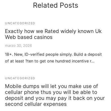
Related Posts
UNCATEGORIZED
Exactly how we Rated widely known Uk
Web based casinos
marzo 30, 2026
18+. New, ID-verified people simply. Build a deposit
of at least ?ten to get one hundred incentive r…
UNCATEGORIZED
Mobile dumps will let you make use of
cellular phone thus you will be able to
deposit and you may pay it back on your
second cellular expenses