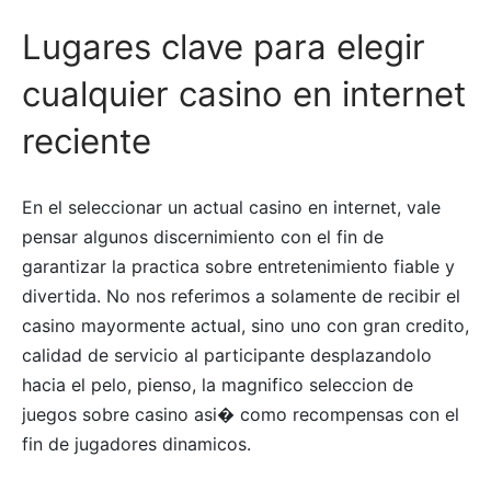
Lugares clave para elegir
cualquier casino en internet
reciente
En el seleccionar un actual casino en internet, vale
pensar algunos discernimiento con el fin de
garantizar la practica sobre entretenimiento fiable y
divertida. No nos referimos a solamente de recibir el
casino mayormente actual, sino uno con gran credito,
calidad de servicio al participante desplazandolo
hacia el pelo, pienso, la magnifico seleccion de
juegos sobre casino asi� como recompensas con el
fin de jugadores dinamicos.