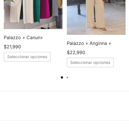
Palazzo » Canun»
Palazzo » Anginna «
$
21,990
$
22,990
Este
Seleccionar opciones
Este
producto
Seleccionar opciones
cto
produc
tiene
tiene
múltiples
ples
múltipl
variantes.
tes.
variant
Las
Las
opciones
nes
opcion
se
se
pueden
en
puede
elegir