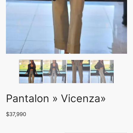
uetas y Blazer
idos Enteros y Faldas
Kids
sorios
Pantalon » Vicenza»
$
37,990