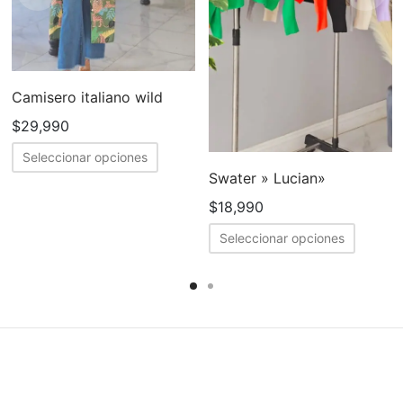
Camisero italiano wild
$
29,990
Este
Seleccionar opciones
producto
Swater » Lucian»
tiene
$
18,990
múltiples
Este
Seleccionar opciones
variantes.
produc
Las
tiene
opciones
múltipl
se
variant
pueden
Las
elegir
opcion
en
se