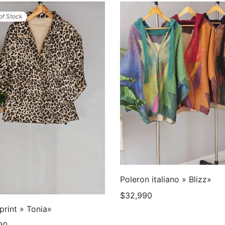
of Stock
Poleron italiano » Blizz»
$
32,990
print » Tonia»
90