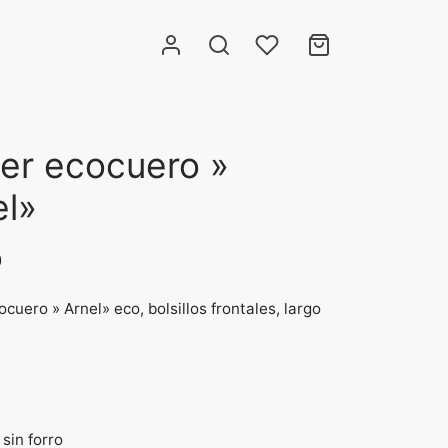
zer ecocuero »
el»
0
ocuero » Arnel» eco, bolsillos frontales, largo
 sin forro