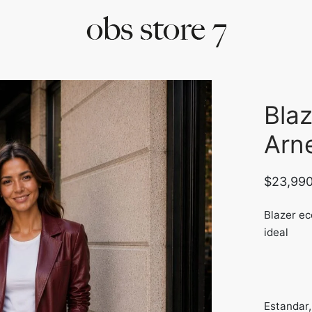
Bla
Arn
$
23,99
Blazer ec
ideal
Estandar,