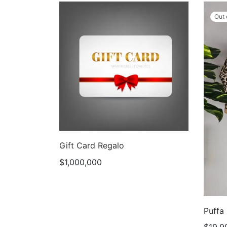
Out 
Gift Card Regalo
$
1,000,000
Puffa 
$
19,9