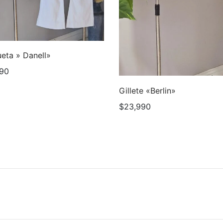
eta » Danell»
90
Gillete «Berlin»
$
23,990