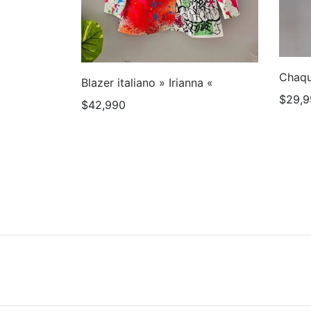
Chaqu
Blazer italiano » Irianna «
$
29,9
$
42,990