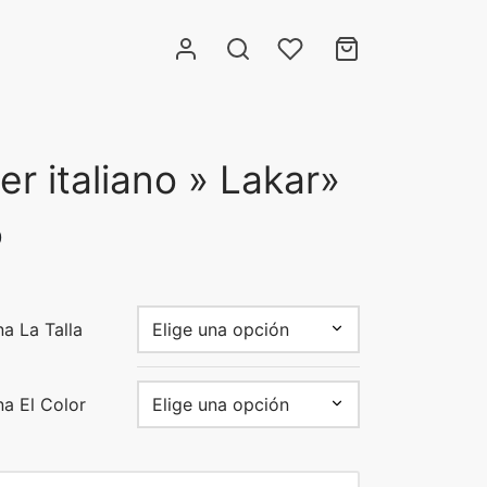
er italiano » Lakar»
0
a La Talla
na El Color