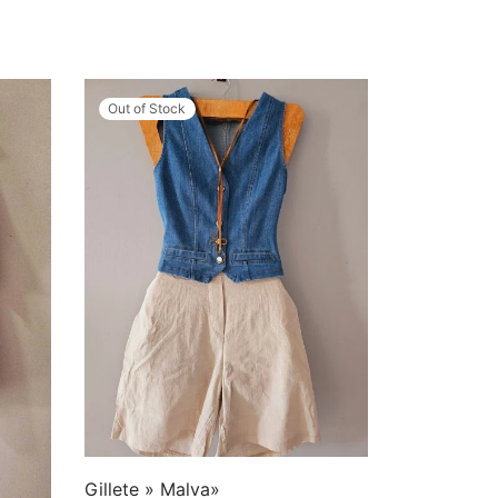
Out of Stock
Gillete » Malva»