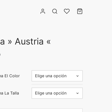
a » Austria «
0
na El Color
a La Talla