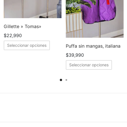
Gillette » Tomas»
$
22,990
Este
Seleccionar opciones
Puffa sin mangas, italiana
producto
$
39,990
tiene
Este
Seleccionar opciones
múltiples
cto
produc
variantes.
tiene
Las
ples
múltipl
opciones
tes.
variant
se
Las
pueden
nes
opcion
elegir
se
en
en
puede
la