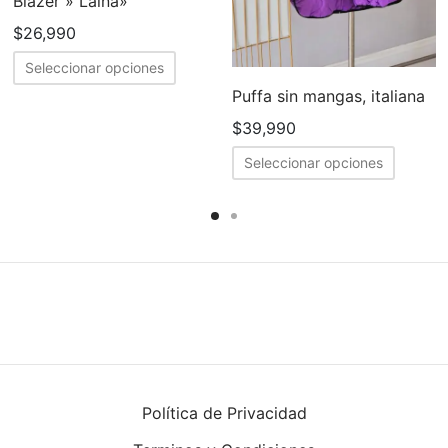
Blazer » Laina»
$
26,990
cto
Este
Seleccionar opciones
producto
Puffa sin mangas, italiana
ples
tiene
$
39,990
tes.
múltiples
Este
Seleccionar opciones
variantes.
produc
nes
Las
tiene
opciones
múltipl
en
se
variant
pueden
Las
elegir
opcion
en
se
a
la
puede
página
elegir
cto
de
Política de Privacidad
en
producto