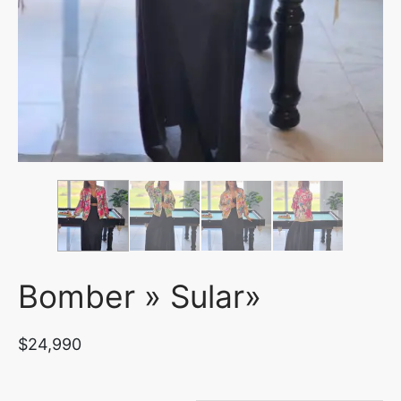
uetas y Blazer
idos Enteros y Faldas
Kids
sorios
Bomber » Sular»
$
24,990