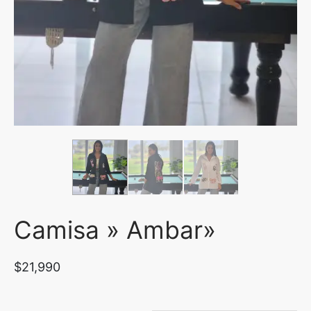
uetas y Blazer
idos Enteros y Faldas
Kids
sorios
Camisa » Ambar»
$
21,990