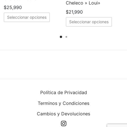
Cheleco » Loui»
$
25,990
$
21,990
cto
Este
Seleccionar opciones
Este
producto
Seleccionar opciones
produc
ples
tiene
tiene
tes.
múltiples
múltipl
variantes.
variant
nes
Las
Las
opciones
opcion
en
se
se
pueden
puede
elegir
elegir
en
Política de Privacidad
en
a
la
Terminos y Condiciones
la
página
página
cto
Cambios y Devoluciones
de
de
producto
produc