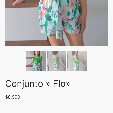
uetas y Blazer
idos Enteros y Faldas
Kids
sorios
Conjunto » Flo»
$
8,990