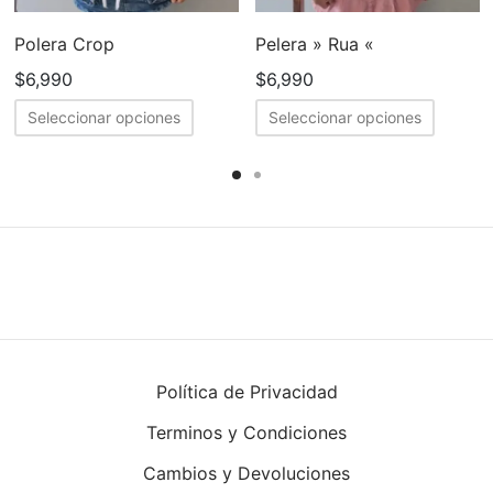
Polera Crop
Pelera » Rua «
$
6,990
$
6,990
Este
Este
Seleccionar opciones
Seleccionar opciones
cto
producto
produc
tiene
tiene
ples
múltiples
múltipl
tes.
variantes.
variant
Las
Las
nes
opciones
opcion
se
se
en
pueden
puede
elegir
elegir
Política de Privacidad
en
en
Terminos y Condiciones
la
la
a
página
página
Cambios y Devoluciones
de
de