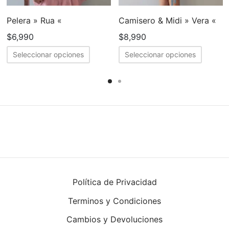
Pelera » Rua «
Camisero & Midi » Vera «
$
6,990
$
8,990
Este
Este
Seleccionar opciones
Seleccionar opciones
cto
producto
produc
tiene
tiene
ples
múltiples
múltipl
tes.
variantes.
variant
Las
Las
nes
opciones
opcion
se
se
en
pueden
puede
elegir
elegir
Política de Privacidad
en
en
Terminos y Condiciones
la
la
a
página
página
Cambios y Devoluciones
de
de