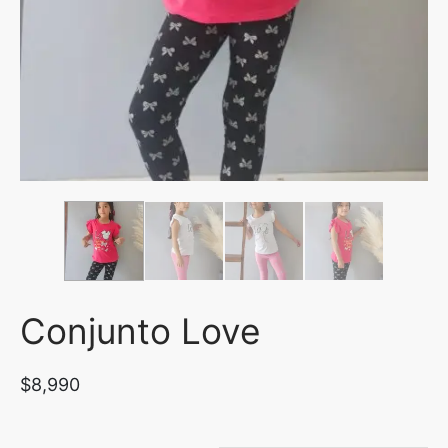
uetas y Blazer
idos Enteros y Faldas
Kids
sorios
Conjunto Love
$
8,990