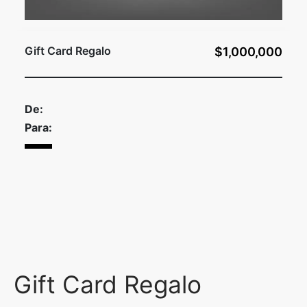
uetas y Blazer
idos Enteros y Faldas
Gift Card Regalo
$1,000,000
Kids
De:
sorios
Para:
Gift Card Regalo