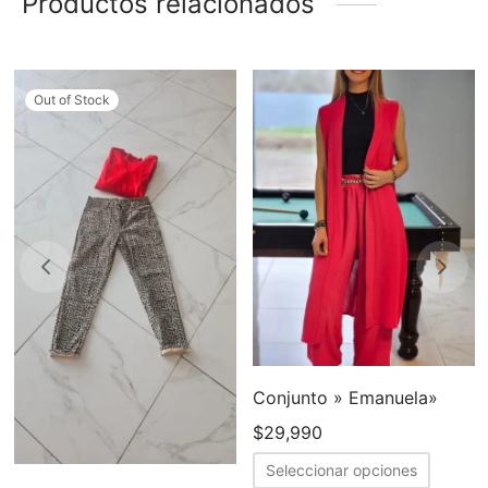
Productos relacionados
Out of Stock
Conjunto » Emanuela»
$
29,990
Este
Seleccionar opciones