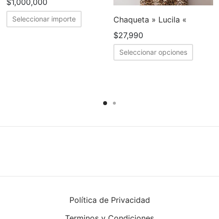
$
1,000,000
Chaqueta » Lucila «
Seleccionar importe
$
27,990
Este
Seleccionar opciones
produc
tiene
cto
múltipl
variant
ples
Las
tes.
opcion
se
nes
puede
elegir
en
en
la
Política de Privacidad
página
Terminos y Condiciones
de