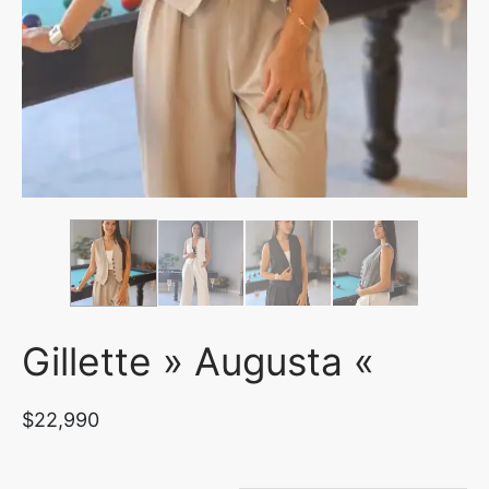
uetas y Blazer
idos Enteros y Faldas
Kids
sorios
Gillette » Augusta «
$
22,990